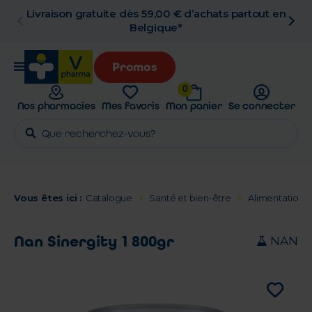
hats partout en
Retrait en pharmacie gratuit
Promos
0
Nos pharmacies
Mes favoris
Mon panier
Se connecter
Vous êtes ici :
Catalogue
Santé et bien-être
Alimentation
Nan Sinergity 1 800gr
NAN