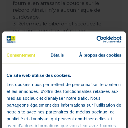
fournie, en arrasant la poudre sur le
rebord. Ainsi, il n’y a aucun risque de
surdosage.
3. Refermez le biberon et secouez-le
énergiquement jusqu’à bonne
dissolution. Contrôlez la température sur
le dos de la main avant de donner le
biberon à bébé.
Consentement
Détails
À propos des cookies
4. Après utilisation, rangez la mesurette
en suspension sur le rebord intérieur de
la boîte.
Ce site web utilise des cookies.
Les cookies nous permettent de personnaliser le contenu
Nous vous recommandons de demander un avis médical
et les annonces, d'offrir des fonctionnalités relatives aux
avant d'utiliser des substituts du lait maternel.
médias sociaux et d'analyser notre trafic. Nous
partageons également des informations sur l'utilisation de
Composition :
notre site avec nos partenaires de médias sociaux, de
Lactose (lait), huile de tournesol à taux
publicité et d'analyse, qui peuvent combiner celles-ci
élevé en acide oléique, isolat de protéine
avec d'autres informations que vous leur avez fournies
du petit-lait (lait), huile de colza faible en