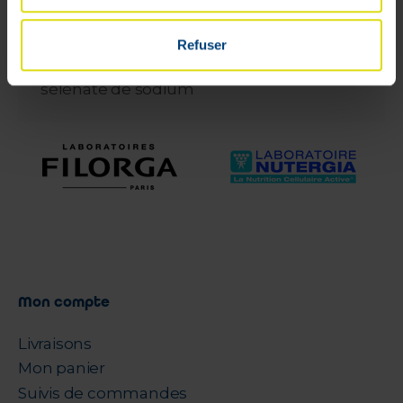
sulfate de fer, B. infantis LMG11588, L-
carnitine, sulfate de zinc, nucléotides,
sulfate de cuivre, B. lactis, sulfate de
Refuser
manganèse, iodure de potassium,
sélénate de sodium
Mon compte
Livraisons
Mon panier
Suivis de commandes