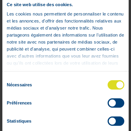
garantit la stérilité.
Ce site web utilise des cookies.
Certitude
: Absence de volume mort:
Les cookies nous permettent de personnaliser le contenu
minimise le risque de bulles d'air et
et les annonces, d'offrir des fonctionnalités relatives aux
prévient le gaspillage d'insuline.
médias sociaux et d'analyser notre trafic. Nous
Précision
: Impression noire nette,
partageons également des informations sur l'utilisation de
facilitant la lecture et aide à éviter les
notre site avec nos partenaires de médias sociaux, de
erreurs.
publicité et d'analyse, qui peuvent combiner celles-ci
Confort
: L'aiguille Micro-Fine™+ donne
avec d'autres informations que vous leur avez fournies
une injection quasiment indolore grâce
ou qu'ils ont collectées lors de votre utilisation de leurs
au biseau à trois facettes.
services.
Convivialité
: Le piston en caoutchouc
Sélection
glisse encore plus souplement dans le
Nécessaires
du
cylindre, ce qui contribue à la précision de
consentement
la dose d'insuline.
Choix
: Plusieurs longueurs d'aiguilles et
Préférences
plusieurs volumes de la seringue.
Statistiques
Il importe de choisir le contenu de la