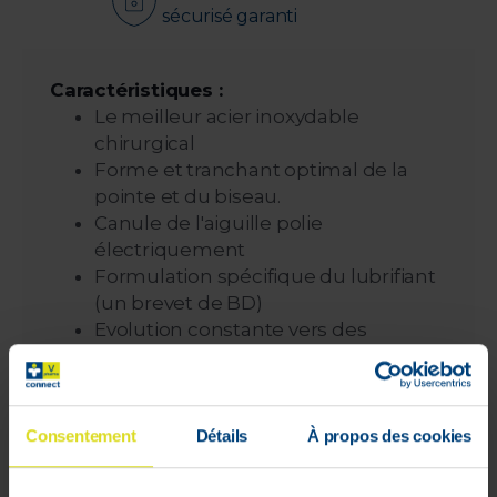
sécurisé garanti
Caractéristiques :
Le meilleur acier inoxydable
chirurgical
Forme et tranchant optimal de la
pointe et du biseau.
Canule de l'aiguille polie
électriquement
Formulation spécifique du lubrifiant
(un brevet de BD)
Evolution constante vers des
aiguilles plus fines.
Les seringues à insuline BD Micro-Fine™+
assurent:
Consentement
Détails
À propos des cookies
Sécurité
: Le capuchon blanc et orange