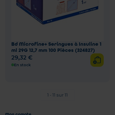
Bd Microfine+ Seringues à Insuline 1
ml 29G 12,7 mm 100 Pièces (324827)
29
,
32
€
En stock
1 - 11 sur 11
Mon compte