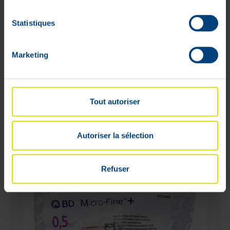
Statistiques
Bd Microfine+ Seringues à Insuline
0,5 ml 29G 12,7 mm 100 Pièces (324824)
29
,
32
€
Marketing
Stock faible
Tout autoriser
Autoriser la sélection
Refuser