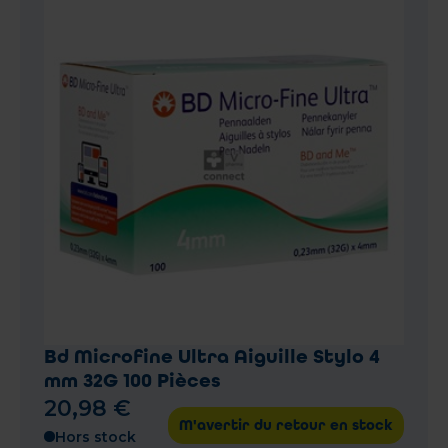
Bd Microfine Ultra Aiguille Stylo 4
mm 32G 100 Pièces
20
,
98
€
M'avertir du retour en stock
Hors stock