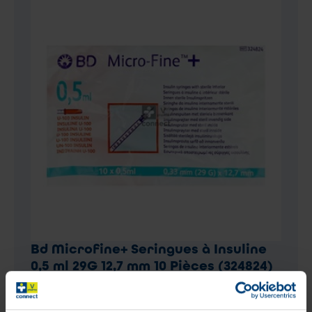
Bd Microfine+ Seringues à Insuline
0,5 ml 29G 12,7 mm 10 Pièces (324824)
2
,
93
€
En stock