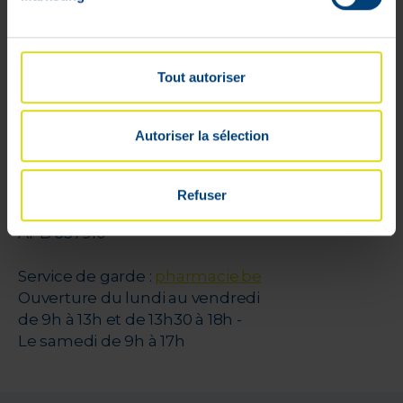
Cookies
Litige
Parrainage
Tout autoriser
VPharma
Autoriser la sélection
V-Pharma
Pharmacien Florence Dehalu
rue de Limbourg, 31 A
Refuser
4800 Verviers (Belgique)
APB 637910
Service de garde :
pharmacie.be
Ouverture du lundi au vendredi
de 9h à 13h et de 13h30 à 18h -
Le samedi de 9h à 17h