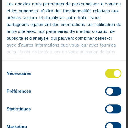
Les cookies nous permettent de personnaliser le contenu
et les annonces, d'offrir des fonctionnalités relatives aux
médias sociaux et d'analyser notre trafic. Nous
partageons également des informations sur l'utilisation de
notre site avec nos partenaires de médias sociaux, de
publicité et d'analyse, qui peuvent combiner celles-ci
avec d'autres informations que vous leur avez fournies
ou qu'ils ont collectées lors de votre utilisation de leurs
services.
Mon compte
Sélection
Nécessaires
du
Livraisons
consentement
Mon panier
Préférences
Suivis de commandes
Listes d'envie
Conditions générales
Statistiques
Rétractation
Paiements sécurisés
Marketing