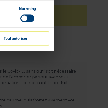
Marketing
Tout autoriser
 le Covid-19, sans qu'il soit nécessaire
et de l'emporter partout avec vous.
 informations concernant le produit.
otre paume, puis frottez vivement vos
s.