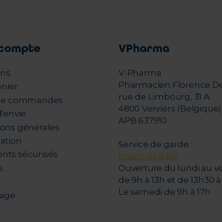
compte
VPharma
ons
V-Pharma
Pharmacien Florence D
nier
rue de Limbourg, 31 A
 de commandes
4800 Verviers (Belgique)
d'envie
APB 637910
ions générales
tation
Service de garde :
nts sécurisés
pharmacie.be
s
Ouverture du lundi au v
de 9h à 13h et de 13h30 à 
Le samedi de 9h à 17h
nage