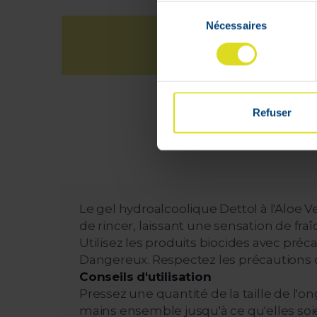
Sélection
Nécessaires
du
consentement
L
à
Refuser
Le gel hydroalcoolique Dettol à l'Aloe Ve
de rincer, laissant une sensation de fr
Utilisez les produits biocides avec préca
Dangereux. Respectez les précautions 
Conseils d'utilisation
Pressez une quantité de la taille de l'
mains ensemble jusqu'à ce qu'elles soien