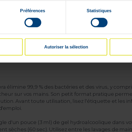
Préférences
Statistiques
Livrable en
24h
ivraison rapide et gratuite
Paiement 100%
 partir de 59 €
sécurisé garanti
Autoriser la sélection
ra élimine 99,9 % des bactéries et des virus, y compris
aîcheur sur vos mains. Son petit format pratique perm
ution. Avant toute utilisation, lisez l'étiquette et les
d'emploi.
ongle d'un pouce (3 ml) de gel hydroalcoolique dans v
t sèches (60 sec). Utilisez entre les lavages de main