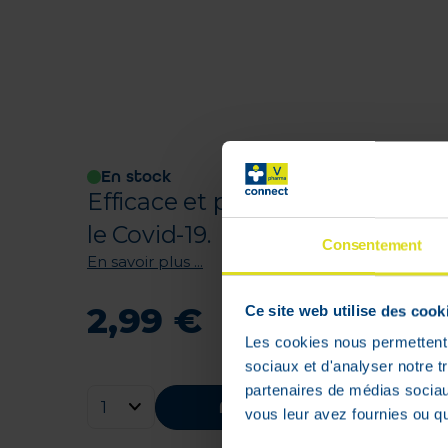
En stock
Efficace et pratique: le gel hyd
le Covid-19.
Consentement
En savoir plus ...
2
,
99
€
Ce site web utilise des cook
Les cookies nous permettent d
sociaux et d'analyser notre t
partenaires de médias sociaux
Ajouter au panier
vous leur avez fournies ou qu'