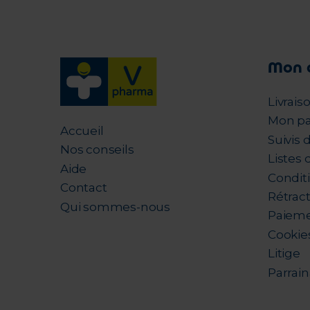
Mon 
Livrais
Mon pa
Accueil
Suivis
Nos conseils
Listes 
Aide
Condit
Contact
Rétrac
Qui sommes-nous
Paieme
Cookie
Litige
Parrai