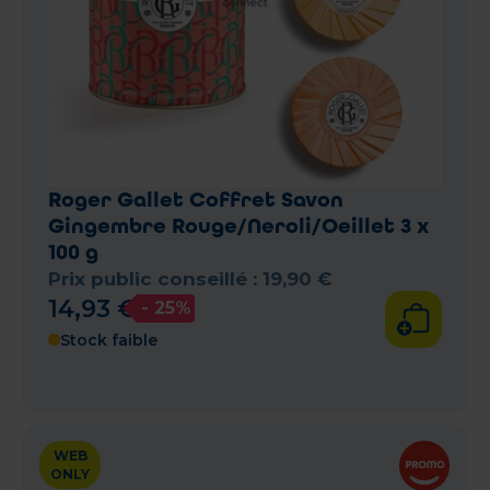
Roger Gallet Coffret Savon
Gingembre Rouge/Neroli/Oeillet 3 x
100 g
Prix public conseillé :
19
,
90
€
14
,
93
€
- 25%
Stock faible
WEB
ONLY