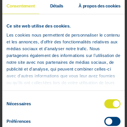
Convient aux adultes (>18+) souffrant
Consentement
Détails
À propos des cookies
de pathologies telles que la BPCO, la
pneumonie ou l’apnée du sommeil
Convient également aux athlètes
Ce site web utilise des cookies.
Les cookies nous permettent de personnaliser le contenu
Mesure les niveaux d’oxygène dans le
et les annonces, d'offrir des fonctionnalités relatives aux
sang
médias sociaux et d'analyser notre trafic. Nous
Mesure la saturation en oxygène (%SpO2),
partageons également des informations sur l'utilisation de
la fréquence cardiaque ainsi que la
notre site avec nos partenaires de médias sociaux, de
tension différentielle1, afin d’obtenir une
publicité et d'analyse, qui peuvent combiner celles-ci
vue d’ensemble claire de votre état
avec d'autres informations que vous leur avez fournies
actuel.
ou qu'ils ont collectées lors de votre utilisation de leurs
services.
Une précision clinique pour une
Sélection
utilisation à domicile
Nécessaires
du
Conforme aux normes européennes
consentement
(marquage CE) pour des résultats fiables,
obtenus dans le confort de votre
Préférences