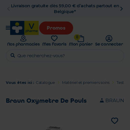
artout en
Retrait en pharmacie gratuit
Promos
0
Nos pharmacies
Mes favoris
Mon panier
Se connecter
Vous êtes ici :
Catalogue
Matériel et premiers soins
Tests d
Braun Oxymetre De Pouls
BRAUN