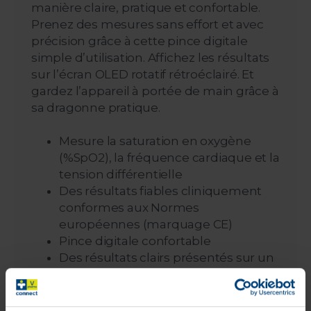
manière claire, pratique et confortable.
Prenez des mesures sans effort et avec
précision grâce à cette pince digitale
simple d’utilisation. Affichez les résultats
sur l’écran OLED rotatif rétroéclairé. Et
gardez l’appareil à portée de main grâce à
sa dragonne pratique.
Mesure la saturation en oxygène
(%SpO2), la fréquence cardiaque et la
tension différentielle
Des résultats fiables cliniquement
conformes aux Normes
européennes (marquage CE)
Pince digitale confortable
Des résultats clairs présentés sur un
écran rotatif rétroéclairé
Dragonne pratique pour l’utiliser où
que vous soyez