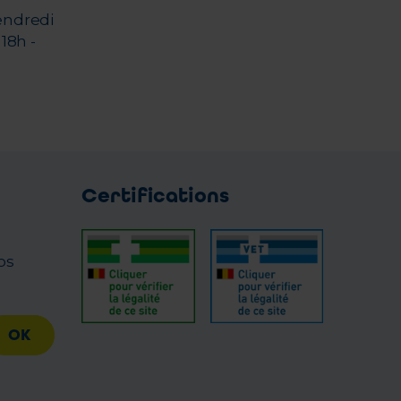
endredi
18h -
Certifications
os
OK