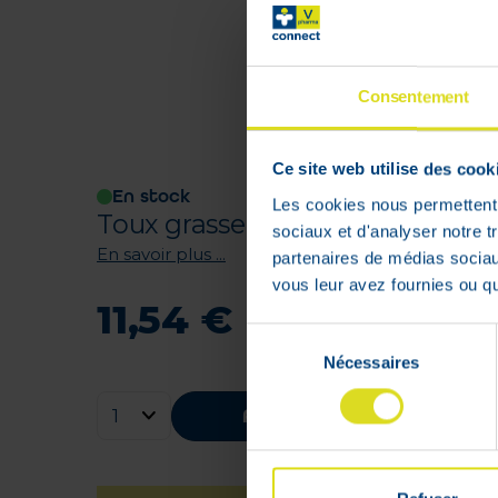
Consentement
Ce site web utilise des cook
En stock
Les cookies nous permettent d
Toux grasse - Bronchite - Fluidif
sociaux et d'analyser notre t
En savoir plus ...
partenaires de médias sociaux
vous leur avez fournies ou qu'
11
,
54
€
Sélection
Nécessaires
du
consentement
Ajouter au panier