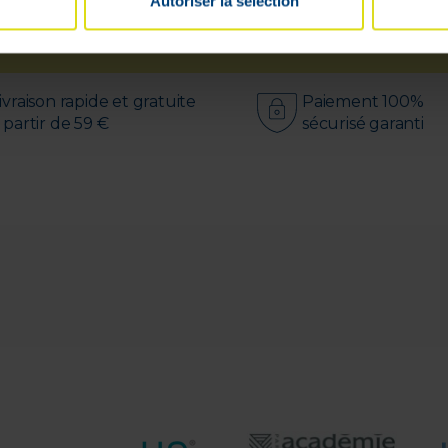
Autoriser la sélection
Livrable en
24h
ivraison rapide et gratuite
Paiement 100%
 partir de 59 €
sécurisé garanti