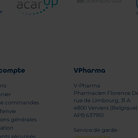
compte
VPharma
ons
V-Pharma
Pharmacien Florence D
nier
rue de Limbourg, 31 A
 de commandes
4800 Verviers (Belgique)
d'envie
APB 637910
ions générales
tation
Service de garde :
nts sécurisés
pharmacie.be