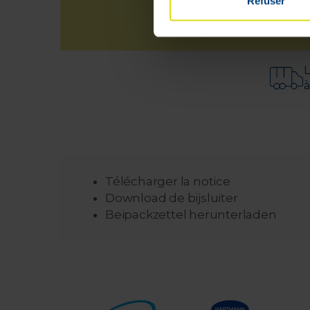
Refuser
L
à
Télécharger la notice
Download de bijsluiter
Beipackzettel herunterladen