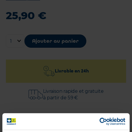
25
,
90
€
Ajouter au panier
Livrable en
24h
Livraison rapide et gratuite
à partir de 59 €
Paiement 100%
sécurisé garanti