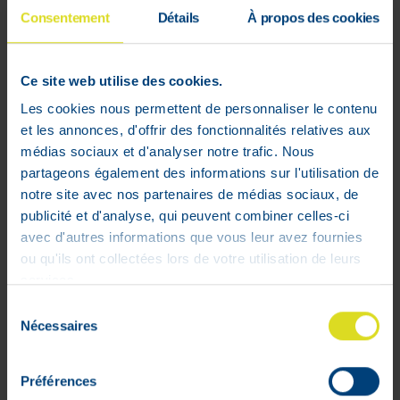
Consentement
Détails
À propos des cookies
Soin en gel à base de micro-fragments
d’Acide Hyaluronique. Hydrate* en
Ce site web utilise des cookies.
profondeur, remplit les rides et laisse la
Les cookies nous permettent de personnaliser le contenu
peau
et les annonces, d'offrir des fonctionnalités relatives aux
compacte, soyeuse et douce
médias sociaux et d'analyser notre trafic. Nous
Composition:
partageons également des informations sur l'utilisation de
Micro-fragments d’Acide hyaluronique,
notre site avec nos partenaires de médias sociaux, de
Vitamine E.
publicité et d'analyse, qui peuvent combiner celles-ci
avec d'autres informations que vous leur avez fournies
ou qu'ils ont collectées lors de votre utilisation de leurs
services.
Sélection
Nécessaires
du
consentement
Préférences
Mon compte