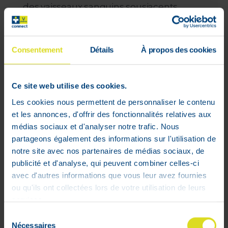
des vaisseaux sanguins sousjacents.
Drainante et lipolytique : corrige les
aspects inesthétiques de la cellulite en
stimulant la lipase hormono-sensible et,
Consentement
Détails
À propos des cookies
en conséquence, le mécanisme de
dégradation des triglycérides des amas
adipeux.
Ce site web utilise des cookies.
Les cookies nous permettent de personnaliser le contenu
Conseils d'utilisation :
et les annonces, d'offrir des fonctionnalités relatives aux
Deux modes d'utilisations :
médias sociaux et d'analyser notre trafic. Nous
Ajouter 2 ou 3 gouttes d’actif concentré
partageons également des informations sur l'utilisation de
directement à la crème dans la paume
notre site avec nos partenaires de médias sociaux, de
de la main et mélanger.
publicité et d'analyse, qui peuvent combiner celles-ci
Appliquer 2 ou 3 gouttes d’actif
avec d'autres informations que vous leur avez fournies
concentré directement sur le visage, puis
ou qu'ils ont collectées lors de votre utilisation de leurs
utiliser la crème.
services.
Formulé pour réduire les risques
d'allergie.
Sélection
Nécessaires
Développé en collaboration avec des
du