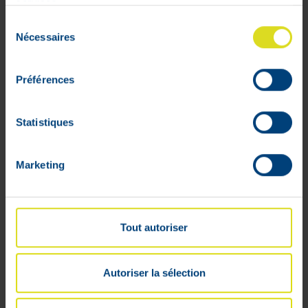
services.
à l'un des ingrédients.
Sélection
Nécessaires
du
Utilisation
consentement
1 goutte dans chaque oeil, 4 à 6 fois par
Préférences
jour.
Peut être utilisé avec des lentilles de
Statistiques
contact.
Administration locale : goutte à goutte
dans les yeux.
Marketing
Propriétés
Sans conservateur.
Tout autoriser
Convient à tous les types de lentilles de
contact.
Autoriser la sélection
Composition
Composition: Tréhalose 3 g, hyaluronate