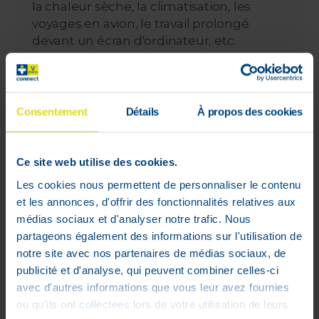
la chaleur sèche, la climatisation, les
voyages en avion, le travail prolongé
devant un écran d'ordinateur, etc.
Parce qu'il ne contient pas de
conservateurs, Thealoz Duo prend un
soin optimal des tissus oculaires et peut
donc être utilisé par les porteurs de
Consentement
Détails
À propos des cookies
lentilles de contact, quel que soit le type
de lentilles. Il procure un confort
immédiat qui dure toute la journée.
Ce site web utilise des cookies.
Les cookies nous permettent de personnaliser le contenu
Indication
et les annonces, d'offrir des fonctionnalités relatives aux
médias sociaux et d'analyser notre trafic. Nous
Solution pour la protection, l'hydratation
partageons également des informations sur l'utilisation de
et la lubrification (lubrification) en cas de
notre site avec nos partenaires de médias sociaux, de
syndrome de sécheresse oculaire
publicité et d'analyse, qui peuvent combiner celles-ci
modérée à sévère.
avec d'autres informations que vous leur avez fournies
Contre-indications
ou qu'ils ont collectées lors de votre utilisation de leurs
Ne pas utiliser si vous êtes hypersensible