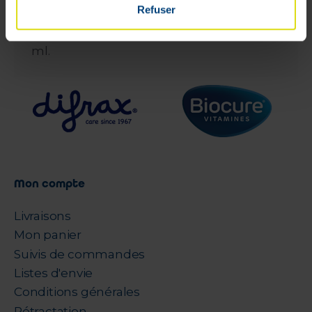
de sodium 0,15 g, chlorure de sodium,
Refuser
thrométamol, chlorure d'hydrogène, eau
pour préparations injectables jusqu'à 100
ml.
Mon compte
Livraisons
Mon panier
Suivis de commandes
Listes d'envie
Conditions générales
Rétractation