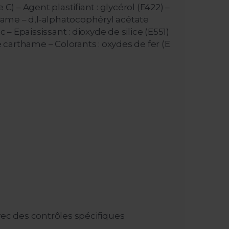
 – Agent plastifiant : glycérol (E422) –
hame – d,l-alphatocophéryl acétate
 – Epaississant : dioxyde de silice (E551)
 carthame – Colorants : oxydes de fer (E
c des contrôles spécifiques