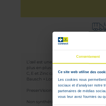
L
à
Consentement
L’œil est une cible privilégiée du vieill
plus en plus important avec l’âge, un sui
Ce site web utilise des cook
C, E et Zinc car ces nutriments ne sont 
Bausch + Lomb, expert en ophtalmologi
Les cookies nous permettent d
sociaux et d'analyser notre t
PreserVision 3 est un complément alime
partenaires de médias sociaux
vous leur avez fournies ou qu'
Non synthétisés par l’organisme, il est