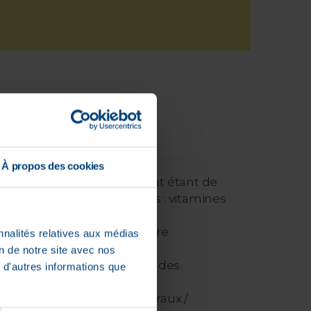
À propos des cookies
 la lumière. Ce vieillissement étant de
 d’apporter des antioxydants : vitamines
 aliments.
imentaires à visée oculaire.
nnalités relatives aux médias
on de notre site avec nos
dants, oméga 3 et caroténoïdes.
 d'autres informations que
oméga 3 / vitamines et minéraux /