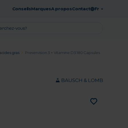
Conseils
Marques
A propos
Contact
Fr
Retrait en pharmacie gratuit
acides gras
Preservision 3 + Vitamine D3 180 Capsules
BAUSCH & LOMB