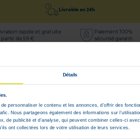
Livrable en
24h
ivraison rapide et gratuite
Paiement 100%
 partir de 59 €
sécurisé garanti
Détails
issement, principalement en raison de son exposition à
vi régulier est nécessaire dès 50 ans. Il est conseillé
ies.
pas toujours présents en quantité suffisante dans les
e, propose la gamme PreserVision 3 : compléments al
e personnaliser le contenu et les annonces, d'offrir des fonctio
rafic. Nous partageons également des informations sur l'utilisati
ntaire riche en vitamines et sels minéraux anti-oxy
, de publicité et d'analyse, qui peuvent combiner celles-ci avec
ils ont collectées lors de votre utilisation de leurs services.
 souhaitable d’apporter les 3 classes de nutriments (