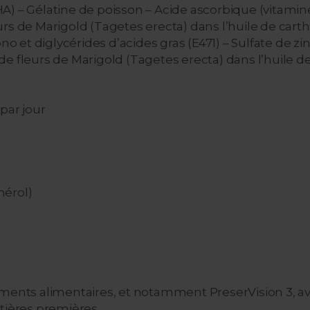
 – Gélatine de poisson – Acide ascorbique (vitamine C)
rs de Marigold (Tagetes erecta) dans l’huile de cart
o et diglycérides d’acides gras (E471) – Sulfate de zinc
e fleurs de Marigold (Tagetes erecta) dans l’huile de
par jour
hérol)
nts alimentaires, et notamment PreserVision 3, ave
tières premières.