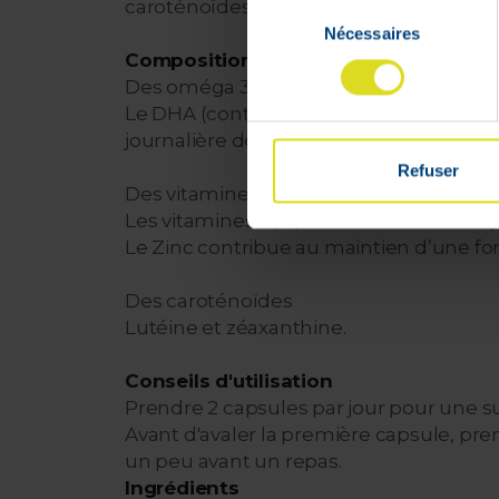
caroténoïdes) aux doses recommandée
Sélection
Nécessaires
du
Composition
consentement
Des oméga 3
Le DHA (contenu dans les oméga 3) cont
journalière de 250 mg de DHA.
Refuser
Des vitamines et minéraux
Les vitamines D, C, E et le zinc aident à 
Le Zinc contribue au maintien d’une fon
Des caroténoïdes
Lutéine et zéaxanthine.
Conseils d'utilisation
Prendre 2 capsules par jour pour une 
Avant d'avaler la première capsule, pre
un peu avant un repas.
Ingrédients