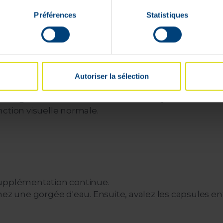
s.
Préférences
Statistiques
ribue au maintien d’une fonction visuelle normale.
Autoriser la sélection
protéger les cellules contre le stress oxydatif.
ction visuelle normale.
supplémentation continue.
nez une gorgée d'eau. Ensuite, avalez les capsules ent