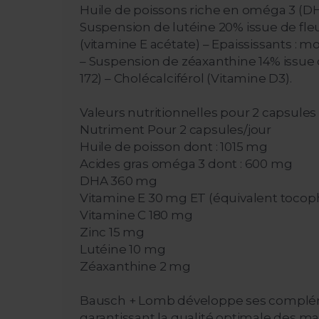
Huile de poissons riche en oméga 3 (DHA)
Suspension de lutéine 20% issue de fleu
(vitamine E acétate) – Epaississants : mon
– Suspension de zéaxanthine 14% issue d
172) – Cholécalciférol (Vitamine D3).
Valeurs nutritionnelles pour 2 capsules 
Nutriment Pour 2 capsules/jour
Huile de poisson dont : 1015 mg
Acides gras oméga 3 dont : 600 mg
DHA 360 mg
Vitamine E 30 mg ET (équivalent tocop
Vitamine C 180 mg
Zinc 15 mg
Lutéine 10 mg
Zéaxanthine 2 mg
Bausch + Lomb développe ses compléme
garantissant la qualité optimale des ma