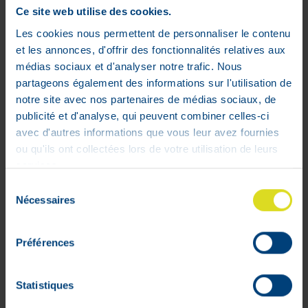
sécurisé garanti
Ce site web utilise des cookies.
Les cookies nous permettent de personnaliser le contenu
et les annonces, d'offrir des fonctionnalités relatives aux
médias sociaux et d'analyser notre trafic. Nous
partageons également des informations sur l'utilisation de
notre site avec nos partenaires de médias sociaux, de
publicité et d'analyse, qui peuvent combiner celles-ci
avec d'autres informations que vous leur avez fournies
ou qu'ils ont collectées lors de votre utilisation de leurs
services.
Sélection
Mon compte
Nécessaires
du
consentement
Livraisons
Préférences
Mon panier
Suivis de commandes
Statistiques
Listes d'envie
Conditions générales