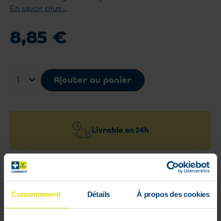
En savoir plus ...
8
,
85
€
Ajouter au panier
Livrable en
24h
Livraison rapide et gratuite
à partir de 59 €
Consentement
Détails
À propos des cookies
Paiement 100%