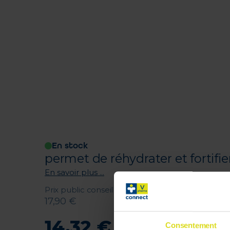
En stock
permet de réhydrater et fortifie
En savoir plus ...
Prix public conseillé
:
17
,
90
€
14
,
32
€
Consentement