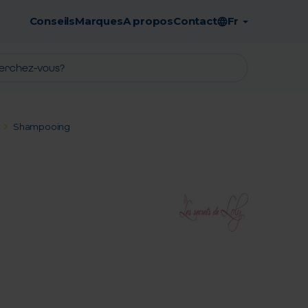
Conseils
Marques
A propos
Contact
Fr
Retrait en pharmacie gratuit
Shampooing