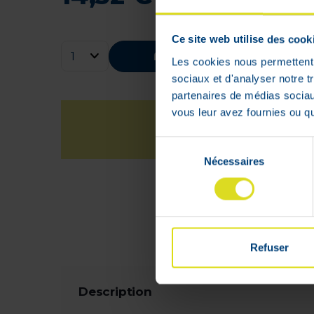
Ce site web utilise des cook
Ajouter au panier
Les cookies nous permettent d
sociaux et d'analyser notre t
partenaires de médias sociaux
vous leur avez fournies ou qu'
Sélection
Nécessaires
du
consentement
L
à
Refuser
Description