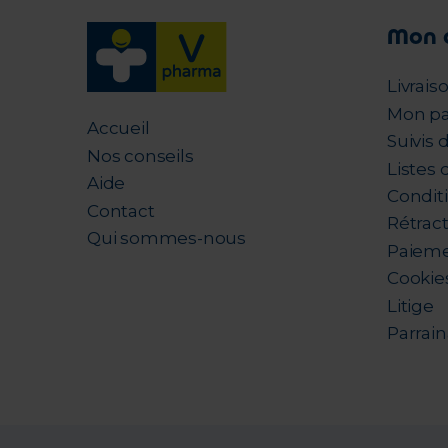
Mon 
Livrais
Mon pa
Accueil
Suivis
Nos conseils
Listes 
Aide
Condit
Contact
Rétrac
Qui sommes-nous
Paieme
Cookie
Litige
Parrai