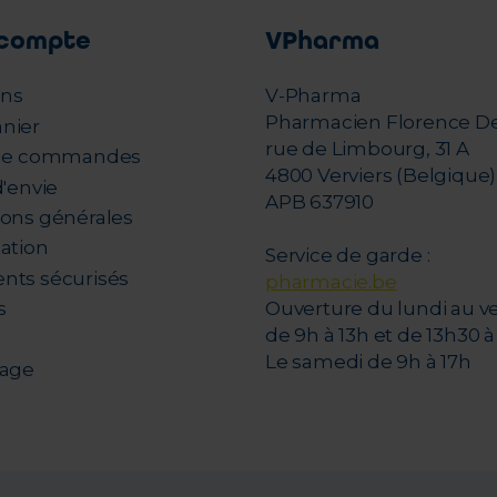
compte
VPharma
ons
V-Pharma
Pharmacien Florence D
nier
rue de Limbourg, 31 A
 de commandes
4800 Verviers (Belgique)
d'envie
APB 637910
ions générales
tation
Service de garde :
nts sécurisés
pharmacie.be
s
Ouverture du lundi au v
de 9h à 13h et de 13h30 à 
Le samedi de 9h à 17h
nage