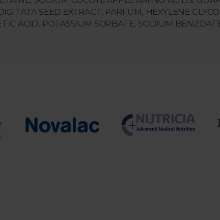
ETAINE, SODIUM COCOYL APPLE AMINO ACIDS, G
IGITATA SEED EXTRACT, PARFUM, HEXYLENE GLYC
 ACID, POTASSIUM SORBATE, SODIUM BENZOATE, HEX