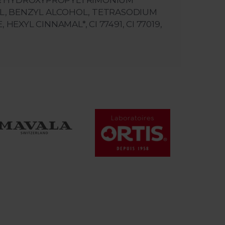
UAR HYDROXYPROPYLTRIMONIUM
OL, BENZYL ALCOHOL, TETRASODIUM
YL CINNAMAL*, CI 77491, CI 77019,