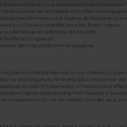
n douceur tout en vous débarrassant des impuretés 
 Clean permet de réhydrater et fortifier les longue
llettes transforment votre routine de lavage en pu
ient aux cheveux ondulés, bouclés, frisés, crépus.
re au démêlage et redessine les boucles.
fortifie les longueurs.
chevelu des impuretés et le ré-oxygéne.
uillés en insistant bien sur le cuir chevelu tout e
re sur vos longueurs. N’hésitez pas à sectionner vos
z appliqué un bain d’huiles avant, n’hésitez pas à ef
ppliquez l’après-shampooing Pink Paradise à la suite
ne uniquement. En cas de contact avec les yeux, rincez