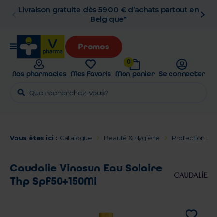
ès 59,00 € d’achats partout en
Retrait en pha
Belgique*
Promos
0
Nos pharmacies
Mes favoris
Mon panier
Se connecter
Vous êtes ici :
Catalogue
Beauté & Hygiène
Protection sol
Caudalie Vinosun Eau Solaire
Thp Spf50+150Ml