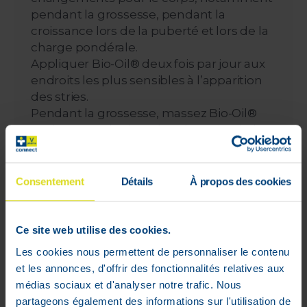
pendant la grossesse, pendant la
croissance lors de la puberté et lors de la
charge pondérale.
Appliquer Bio-Oil® deux fois par jour aux
endroits les plus sensibles à l’apparition
des stries.
Pendant la grossesse, massez Bio-Oil®
sur le ventre, les hanches, les seins, le bas
du dos et le haut des cuisses dès le début
du 2ème trimestre.
Pour amoindrir les stries existantes de la
Consentement
Détails
À propos des cookies
peau, appliquer Bio-Oil® deux fois par jour
du bout des doigts par des mouvements
circulaires jusqu’à ce que le produit soit
Ce site web utilise des cookies.
complètement absorbé. Utiliser pour une
Les cookies nous permettent de personnaliser le contenu
période minimale de 3 mois.
et les annonces, d'offrir des fonctionnalités relatives aux
médias sociaux et d'analyser notre trafic. Nous
Taches de pigmentation
partageons également des informations sur l'utilisation de