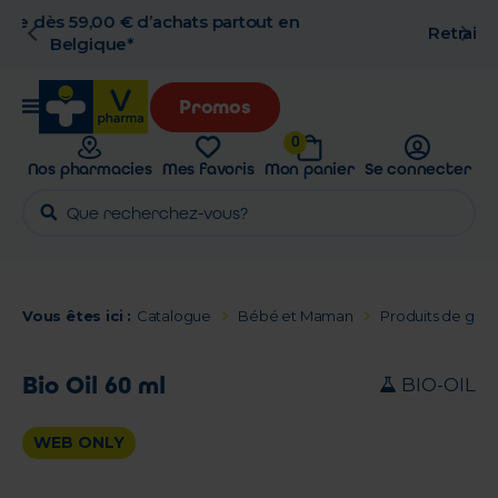
n
Retrait en pharmacie gratuit
Promos
0
Nos pharmacies
Mes favoris
Mon panier
Se connecter
Vous êtes ici :
Catalogue
Bébé et Maman
Produits de gros
Bio Oil 60 ml
BIO-OIL
WEB ONLY