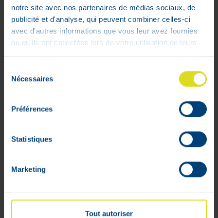
notre site avec nos partenaires de médias sociaux, de
Bio-Oil® aide à amoindrir les taches
publicité et d'analyse, qui peuvent combiner celles-ci
pigmentées et les boutons causés par
avec d'autres informations que vous leur avez fournies
des changements hormonaux, des
ou qu'ils ont collectées lors de votre utilisation de leurs
moyens pour blanchir la peau ou une
services.
exposition trop longue au soleil.
Sélection
Appliquer Bio-Oil® deux fois par jour du
Nécessaires
du
bout des doigts par des mouvements
consentement
circulaires jusqu’à ce que le produit soit
complètement absorbé. Utiliser pour une
Préférences
période minimale de 3 mois.
Statistiques
Peau vieillissante
Bio-Oil® aide à rendre la peau vieillissante,
Marketing
affaissante et ridée du visage et du corps
plus lisse et
plus uniforme.
Appliquer Bio-Oil® deux fois par jour du
Tout autoriser