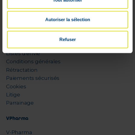
Mon compte
Autoriser la sélection
Livraisons
Mon panier
Refuser
Suivis de commandes
Listes d'envie
Conditions générales
Rétractation
Paiements sécurisés
Cookies
Litige
Parrainage
VPharma
V-Pharma