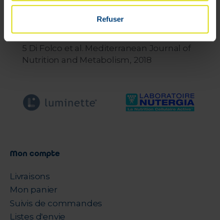
protection des cellules contre le stress
oxydatif.
Refuser
4 Patent of Esserre Pharma Srl: EP 3116520
pending
5 Di Folco et al. Mediterranean Journal of
Nutrition and Metabolism, 2018
Mon compte
Livraisons
Mon panier
Suivis de commandes
Listes d'envie