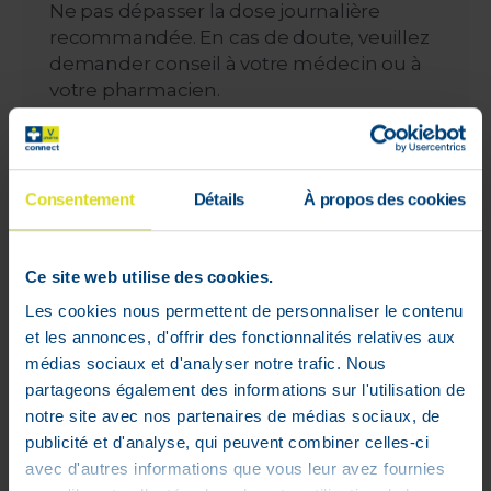
Ne pas dépasser la dose journalière
recommandée. En cas de doute, veuillez
demander conseil à votre médecin ou à
votre pharmacien.
Composition
BERGAMOTE
Extrait standardisé de haute qualité.
Consentement
Détails
À propos des cookies
Unique pour Arterin® Cholesterol : extrait
de bergamote à forte concentration de
flavonoïdes.
Ce site web utilise des cookies.
Les cookies nous permettent de personnaliser le contenu
ARTICHAUT
et les annonces, d'offrir des fonctionnalités relatives aux
Extrait standardisé de haute qualité.
médias sociaux et d'analyser notre trafic. Nous
STÉROLS VÉGÉTAUX
partageons également des informations sur l'utilisation de
Prouvé qu’ils réduisent le taux de
notre site avec nos partenaires de médias sociaux, de
cholestérol1.
publicité et d'analyse, qui peuvent combiner celles-ci
avec d'autres informations que vous leur avez fournies
VITAMINE C