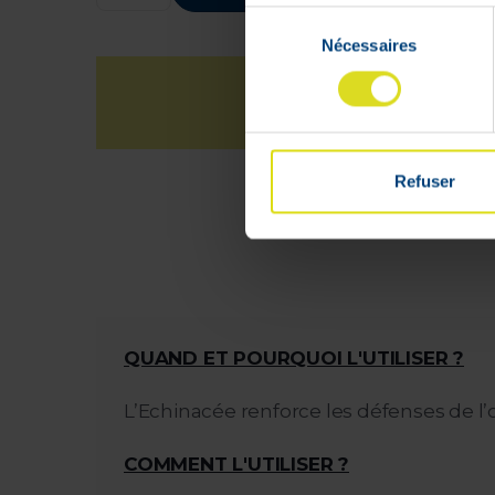
Sélection
Nécessaires
du
consentement
L
Refuser
à
QUAND ET POURQUOI L'UTILISER ?
L’Echinacée renforce les défenses de l
COMMENT L'UTILISER ?