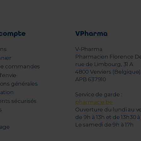
compte
VPharma
ons
V-Pharma
Pharmacien Florence D
nier
rue de Limbourg, 31 A
 de commandes
4800 Verviers (Belgique)
d'envie
APB 637910
ions générales
tation
Service de garde :
nts sécurisés
pharmacie.be
s
Ouverture du lundi au v
de 9h à 13h et de 13h30 à 
Le samedi de 9h à 17h
nage