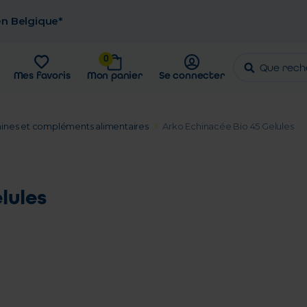
 en Belgique*
0
Mes favoris
Mon panier
Se connecter
ines et compléments alimentaires
Arko Echinacée Bio 45 Gelules
lules