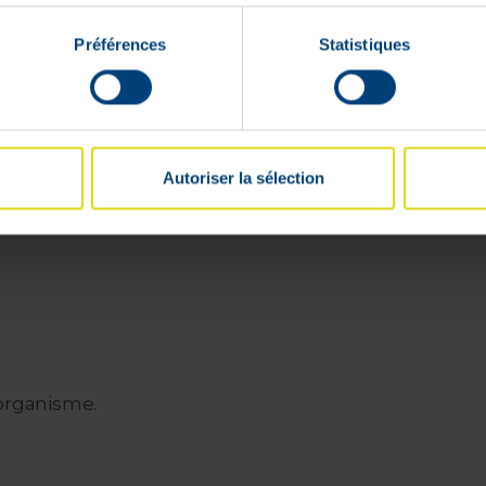
Préférences
Statistiques
Livrable en
24h
ivraison rapide et gratuite
Paiement 100%
Autoriser la sélection
 partir de 59 €
sécurisé garanti
’organisme.