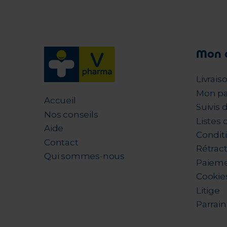
Mon 
Livrais
Mon pa
Accueil
Suivis
Nos conseils
Listes 
Aide
Condit
Contact
Rétrac
Qui sommes-nous
Paieme
Cookie
Litige
Parrai