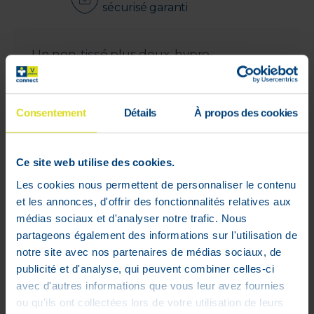
sécurisé garanti
Un non-tissé plus doux, hypro-
allergénique, procurant confort et bien-
être.
Barrières anti-fuites intégrales hautes.
Consentement
Détails
À propos des cookies
Double ceinture élastique pour un
ajustement précis.
Face extérieure textile back sheet,
Ce site web utilise des cookies.
toucher coton silencieux.
Les cookies nous permettent de personnaliser le contenu
Indicateur d'humidité très visible et
et les annonces, d'offrir des fonctionnalités relatives aux
efficace.
médias sociaux et d'analyser notre trafic. Nous
Matelas "garde au sec" optimal assurant
partageons également des informations sur l'utilisation de
un confort absolu.
notre site avec nos partenaires de médias sociaux, de
Un tampon absorbant multi-couches.
publicité et d'analyse, qui peuvent combiner celles-ci
Utilisation de super absorbant qui
avec d'autres informations que vous leur avez fournies
prévient la formation d'odeur (odour free)
ou qu'ils ont collectées lors de votre utilisation de leurs
et maintient le pH neutre.