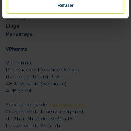
Rétractation
Refuser
Paiements sécurisés
Cookies
Litige
Parrainage
VPharma
V-Pharma
Pharmacien Florence Dehalu
rue de Limbourg, 31 A
4800 Verviers (Belgique)
APB 637910
Service de garde :
pharmacie.be
Ouverture du lundi au vendredi
de 9h à 13h et de 13h30 à 18h -
Le samedi de 9h à 17h