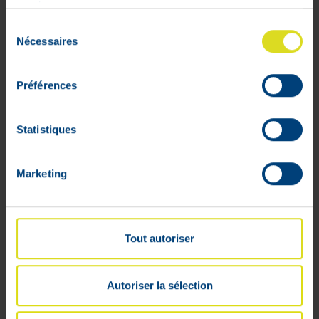
services.
Dimensions : devant 24/31 long. 61/68
Sélection
Nécessaires
arrière 28/36
du
consentement
Préférences
Statistiques
Marketing
Mon compte
Livraisons
Tout autoriser
Mon panier
Suivis de commandes
Listes d'envie
Autoriser la sélection
Conditions générales