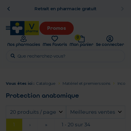
n
Retrait en pharmacie gratuit
Promos
0
Nos pharmacies
Mes favoris
Mon panier
Se connecter
Vous êtes ici :
Catalogue
Matériel et premiers soins
Incont
Protection anatomique
20 produits / page
Meilleures ventes
1
›
»
1 - 20 sur 34