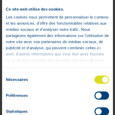
Ce site web utilise des cookies.
Les cookies nous permettent de personnaliser le contenu
et les annonces, d'offrir des fonctionnalités relatives aux
médias sociaux et d'analyser notre trafic. Nous
partageons également des informations sur l'utilisation de
AMD Form Extra Jaune 20 Pièces
notre site avec nos partenaires de médias sociaux, de
Ref.054.500
publicité et d'analyse, qui peuvent combiner celles-ci
12
,
47
€
avec d'autres informations que vous leur avez fournies
Stock faible
ou qu'ils ont collectées lors de votre utilisation de leurs
services.
Sélection
Nécessaires
du
consentement
Préférences
Statistiques