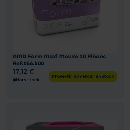
AMD Form Maxi Mauve 20 Pièces
Ref.056.500
17
,
12
€
M'avertir du retour en stock
Hors stock