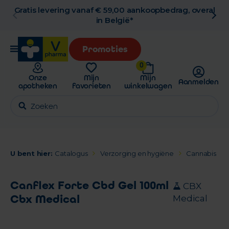
Gratis levering vanaf € 59,00 aankoopbedrag, overal
in België*
Promoties
0
Onze
Mijn
Mijn
Aanmelden
apotheken
favorieten
winkelwagen
U bent hier:
Catalogus
Verzorging en hygiëne
Cannabis
Canflex Forte Cbd Gel 100ml
CBX
Cbx Medical
Medical