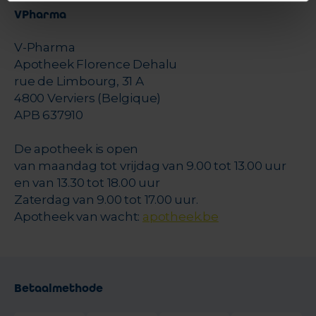
VPharma
V-Pharma
Apotheek Florence Dehalu
rue de Limbourg, 31 A
4800 Verviers (Belgique)
APB 637910
De apotheek is open
van maandag tot vrijdag van 9.00 tot 13.00 uur
en van 13.30 tot 18.00 uur
Zaterdag van 9.00 tot 17.00 uur.
Apotheek van wacht:
apotheek.be
Betaalmethode