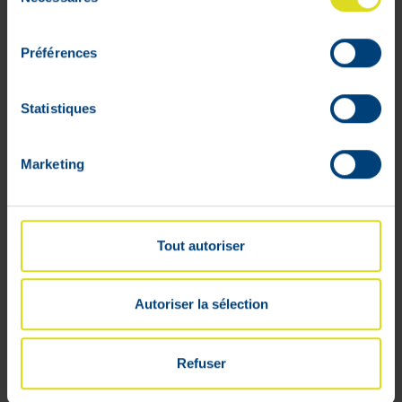
du
consentement
Préférences
Statistiques
Profiel
Bestelmandje
Marketing
Opvolging van de bestellingen
Verlanglijstjes
Algemene voorwaarden
Tout autoriser
Retourneren
Beveiligde betalingen
Leveringsprijs
Autoriser la sélection
Cookies
Juridische geschillen
Refuser
Sponsoring