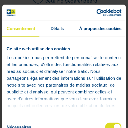
betaling gegarandeerd
CanFlex 100 ml est un gel refroidissant
composé de cannabidiol (CBD - 1.000mg),
Consentement
Détails
À propos des cookies
arnica, menthe et eucalyptus. Cette
solution unique développée par CBX
Medical promet de rafraîchir les muscles
Ce site web utilise des cookies.
et articulations fatigués.
Les cookies nous permettent de personnaliser le contenu
CanFlex Forte est le gel le plus concentré
et les annonces, d'offrir des fonctionnalités relatives aux
en CBD disponible en pharmacie.
médias sociaux et d'analyser notre trafic. Nous
CanFlex est parfait pour :
partageons également des informations sur l'utilisation de
Les sportifs de 30-45 ans qui peinent
notre site avec nos partenaires de médias sociaux, de
a` re´cupe´rer apre`s l'effort?
publicité et d'analyse, qui peuvent combiner celles-ci
Les personnes age´es ayant envie de
avec d'autres informations que vous leur avez fournies
faciliter leurs mouvements
ou qu'ils ont collectées lors de votre utilisation de leurs
services.
Sélection
Nécessaires