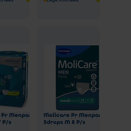
orraad
Lage voorraad
 Pr Menpants
Molicare Pr Menpants
7 P/s
5drops M 8 P/s