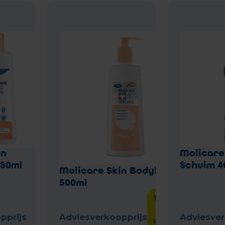
in
Molicare
250ml
Schuim 4
Molicare Skin Bodylotion
500ml
Laat het
me
weten
pprijs
Adviesverkoopprijs
Adviesver
wanneer