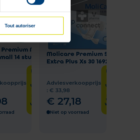
Tout autoriser
 Premium Mobile
Molicare Premium Slip
mall 14 stuks
Extra Plus Xs 30 1692482
Laat het
Laat het
me
me
weten
weten
koopprijs
Adviesverkoopprijs
wanneer
wanneer
het
het
:
€
33
,
98
product
product
98
€
27
,
18
weer op
weer op
voorraad
voorraad
is
is
orraad
Niet op voorraad