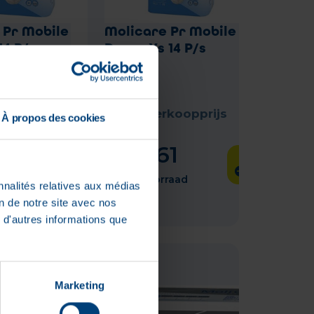
 Pr Mobile 6
Molicare Pr Mobile 6
14 P/s
Drops Xs 14 P/s
koopprijs
Adviesverkoopprijs
À propos des cookies
:
€
27
,
01
51
€
21
,
61
d
Lage voorraad
nnalités relatives aux médias
on de notre site avec nos
 d'autres informations que
Marketing