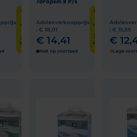
s
7dropsm 8 P/s
Laat het
Laat het
me
me
weten
weten
pprijs
Adviesverkoopprijs
Adviesver
wanneer
wanneer
het
het
:
€
18
,
01
:
€
15
,
59
product
product
€
14
,
41
€
12
,
weer op
weer op
voorraad
voorraad
is
is
ad
Niet op voorraad
Lage voor