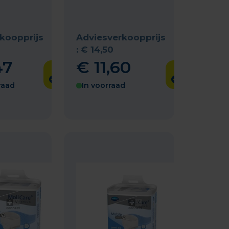
koopprijs
Adviesverkoopprijs
:
€
14
,
50
47
€
11
,
60
raad
In voorraad