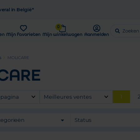
eral in België*
0
en
Mijn favorieten
Mijn winkelwagen
Aanmelden
s
MOLICARE
CARE
1
 pagina
Meilleures ventes
tegorieën
Status