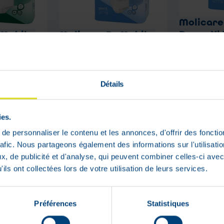
Molicare
Drops Xl 
 Mobile 5
Molicare Pr Mobile 6
s
Drops S 14 P/s
Laat het
Laat het
me
me
weten
weten
pprijs
Adviesverkoopprijs
Adviesver
Détails
wanneer
wanneer
het
het
:
€
27
,
80
:
€
44
,
39
product
product
€
22
,
24
€
35
,
weer op
weer op
voorraad
voorraad
ies.
is
is
ad
Niet op voorraad
In voorraa
e personnaliser le contenu et les annonces, d'offrir des fonctio
rafic. Nous partageons également des informations sur l'utilisati
, de publicité et d'analyse, qui peuvent combiner celles-ci avec
ils ont collectées lors de votre utilisation de leurs services.
Préférences
Statistiques