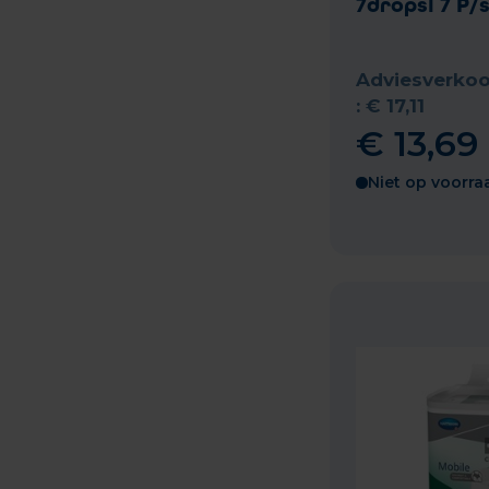
7dropsl 7 P/
Adviesverkoo
:
€
17
,
11
€
13
,
69
Niet op voorra