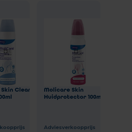
 Skin Clean
Molicare Skin
00ml
Huidprotector 100ml
koopprijs
Adviesverkoopprijs