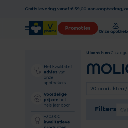
Gratis levering vanaf € 59,00 aankoopbedrag, ov
Promoties
Onze apothek
U bent hier:
Catalogu
MOLI
Het kwalitatief
advies
van
onze
apothekers
20 produkten /
Voordelige
prijzen
het
hele jaar door
Filters
Ca
+30.000
kwalitatieve
producten