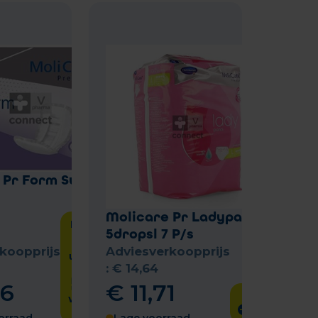
 Pr Form Super +
Molicare Pr Ladypants
Laat het
5dropsl 7 P/s
me
weten
koopprijs
Adviesverkoopprijs
wanneer
het
:
€
14
,
64
product
36
€
11
,
71
weer op
voorraad
is