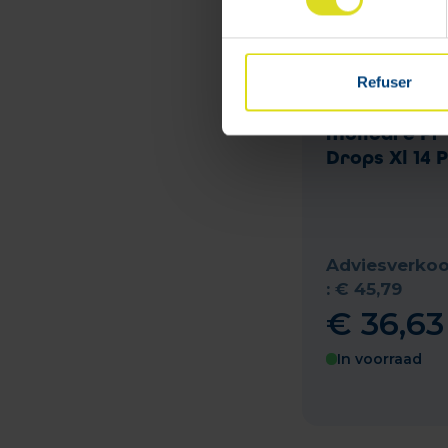
Refuser
Molicare Pr
Drops Xl 14 
Adviesverkoo
:
€
45
,
79
€
36
,
63
In voorraad