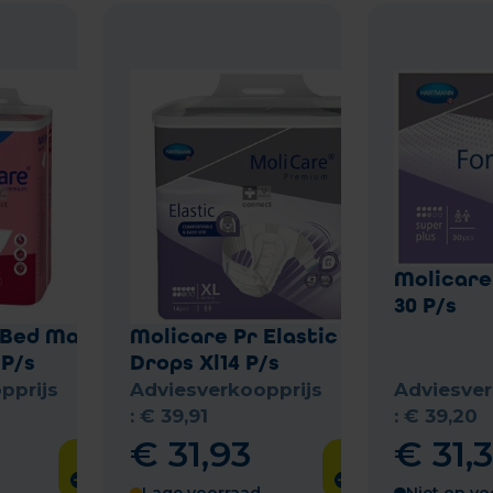
Molicare
30 P/s
 Bed Mat
Molicare Pr Elastic 8
 P/s
Drops Xl14 P/s
pprijs
Adviesverkoopprijs
Adviesver
:
€
39
,
91
:
€
39
,
20
€
31
,
93
€
31
,