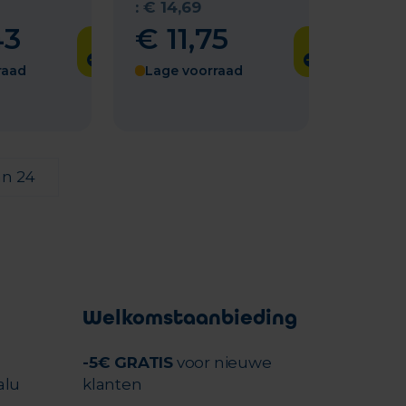
:
€
14
,
69
43
€
11
,
75
raad
Lage voorraad
an 24
Welkomstaanbieding
-5€ GRATIS
voor nieuwe
alu
klanten