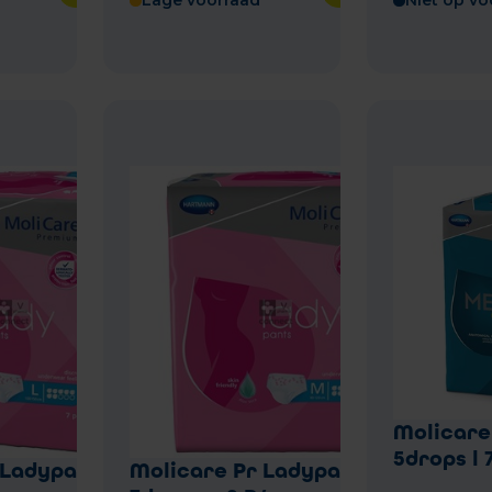
Lage voorraad
Niet op vo
Molicare
5drops l 
 Ladypants
Molicare Pr Ladypants