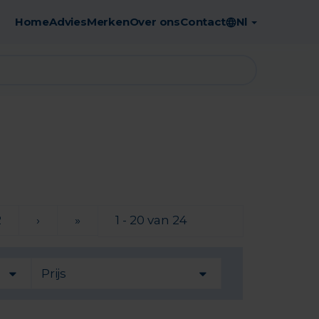
Home
Advies
Merken
Over ons
Contact
Nl
Gratis afhaling in de apotheek
2
›
»
1 - 20 van 24
Prijs