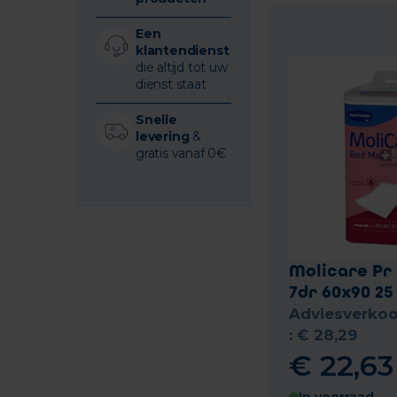
Een
klantendienst
die altijd tot uw
dienst staat
Snelle
levering
&
gratis vanaf 0€
Molicare Pr
7dr 60x90 25
Adviesverkoo
:
€
28
,
29
€
22
,
63