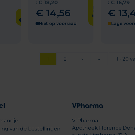
het
:
€
18
,
20
:
€
16
,
79
product
€
14
,
56
€
13
,
weer op
voorraad
is
Niet op voorraad
Lage voor
1
2
›
»
1 - 20 v
el
VPharma
mandje
V-Pharma
Apotheek Florence Deh
ing van de bestellingen
rue de Limbourg, 31 A