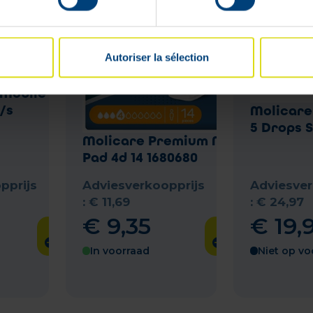
Autoriser la sélection
 Mobile 8
P/s
Molicare
5 Drops S
Molicare Premium Men
Pad 4d 14 1680680
pprijs
Adviesverkoopprijs
Adviesver
:
€
11
,
69
:
€
24
,
97
€
9
,
35
€
19
,
In voorraad
Niet op vo