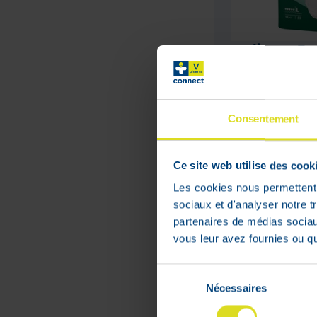
Molicare Pr
Drops l 14 P/
Adviesverkoo
Consentement
:
€
29
,
03
€
23
,
22
Ce site web utilise des cook
Niet op voorra
Les cookies nous permettent d
sociaux et d'analyser notre t
partenaires de médias sociaux
vous leur avez fournies ou qu'
Sélection
Nécessaires
du
consentement