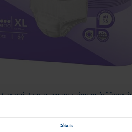
eschikt voor zware urine en/of feces i
Détails