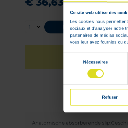
€
36
,
63
Ce site web utilise des cook
Les cookies nous permettent d
Bestellen
sociaux et d'analyser notre t
partenaires de médias sociaux
vous leur avez fournies ou qu'
Sélection
Nécessaires
du
consentement
Refuser
Anatomische absorberende slip.Geschikt 