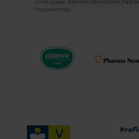
ondergoed. Ademende materie. Past zich 
heupomtrek)
Profi