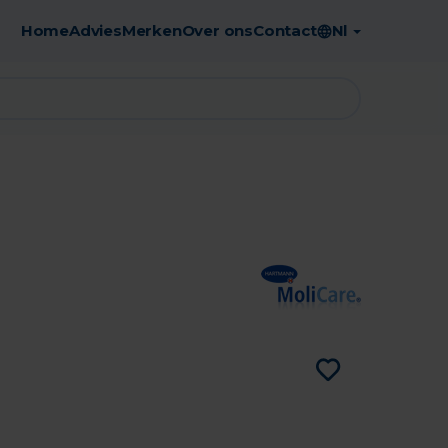
Home
Advies
Merken
Over ons
Contact
Nl
Gratis afhaling in de apotheek