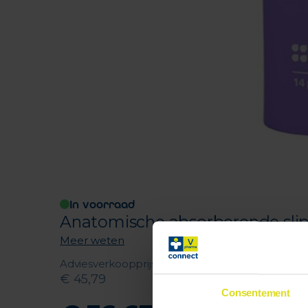
In voorraad
Anatomische absorberende slip.G
Meer weten
Adviesverkoopprijs
:
€
45
,
79
Consentement