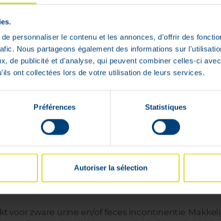
ies.
e personnaliser le contenu et les annonces, d'offrir des fonctio
rafic. Nous partageons également des informations sur l'utilisati
, de publicité et d'analyse, qui peuvent combiner celles-ci avec
ils ont collectées lors de votre utilisation de leurs services.
Beschikbaar in
24u
Préférences
Statistiques
Snelle & gratis levering
100% veilige
vanaf €59
betaling gegaran
Autoriser la sélection
voor zware urine en/of feces incontinentie. Makkelij