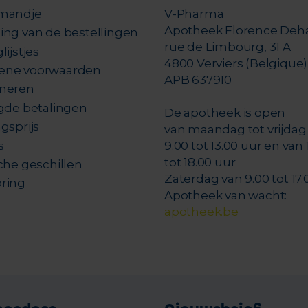
mandje
V-Pharma
Apotheek Florence Deh
ing van de bestellingen
rue de Limbourg, 31 A
lijstjes
4800 Verviers (Belgique)
ene voorwaarden
APB 637910
neren
igde betalingen
De apotheek is open
gsprijs
van maandag tot vrijdag
s
9.00 tot 13.00 uur en van 
tot 18.00 uur
che geschillen
Zaterdag van 9.00 tot 17.
ring
Apotheek van wacht:
apotheek.be