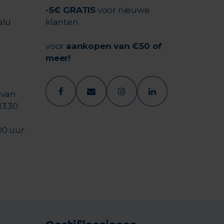
-5€ GRATIS
voor nieuwe
alu
klanten
voor
aankopen van €50 of
meer!
 van
13.30
00 uur.