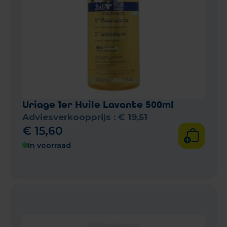
Uriage 1er Huile Lavante 500ml
Adviesverkoopprijs :
€
19
,
51
€
15
,
60
In voorraad