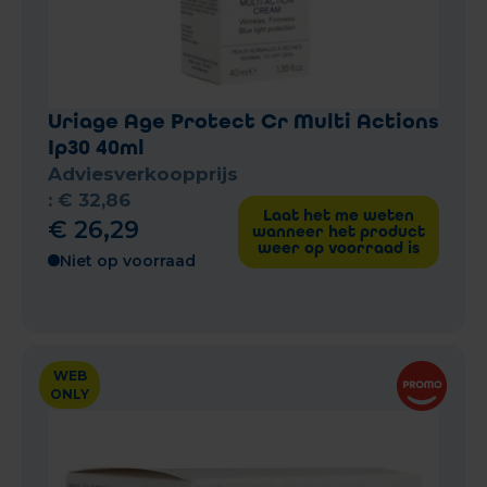
Uriage Age Protect Cr Multi Actions
Ip30 40ml
Adviesverkoopprijs
:
€
32
,
86
Laat het me weten
€
26
,
29
wanneer het product
weer op voorraad is
Niet op voorraad
WEB
ONLY