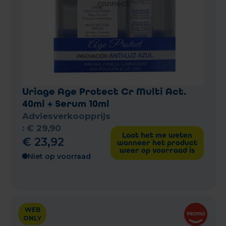
Uriage Age Protect Cr Multi Act.
40ml + Serum 10ml
Adviesverkoopprijs
:
€
29
,
90
Laat het me weten
€
23
,
92
wanneer het product
weer op voorraad is
Niet op voorraad
WEB
ONLY