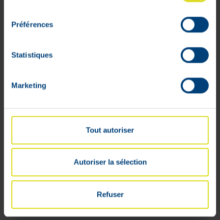
consentement
Préférences
Statistiques
Marketing
Uriage Age Prot.cr Multi Action
Tout autoriser
40ml+cr Nacht 10ml
Adviesverkoopprijs
:
€
30
,
20
Autoriser la sélection
Laat het me weten
€
24
,
16
wanneer het product
weer op voorraad is
Niet op voorraad
Refuser