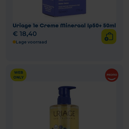
Uriage 1e Creme Mineraal Ip50+ 50ml
€
18
,
40
Lage voorraad
WEB
ONLY