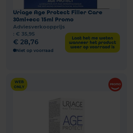
Uriage Age Protect Filler Care
30ml+ecc 15ml Promo
Adviesverkoopprijs
:
€
35
,
95
Laat het me weten
€
28
,
76
wanneer het product
weer op voorraad is
Niet op voorraad
WEB
ONLY