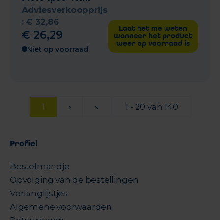
Adviesverkoopprijs
:
€
32
,
86
Laat het me weten
€
26
,
29
wanneer het product
weer op voorraad is
Niet op voorraad
1
›
»
1 - 20 van 140
Profiel
Bestelmandje
Opvolging van de bestellingen
Verlanglijstjes
Algemene voorwaarden