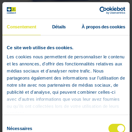
Uriage 1ere Lingettes Nettoyant
Duo 2x70
Consentement
Détails
À propos des cookies
€
10
,
20
Ce site web utilise des cookies.
Laat het me weten wanneer het
Niet op
product weer op voorraad is
voorraad
Les cookies nous permettent de personnaliser le contenu
et les annonces, d'offrir des fonctionnalités relatives aux
médias sociaux et d'analyser notre trafic. Nous
partageons également des informations sur l'utilisation de
notre site avec nos partenaires de médias sociaux, de
WEB
publicité et d'analyse, qui peuvent combiner celles-ci
ONLY
avec d'autres informations que vous leur avez fournies
ou qu'ils ont collectées lors de votre utilisation de leurs
services.
Sélection
Nécessaires
du