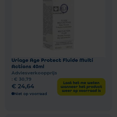
Uriage Age Protect Fluide Multi
Actions 40ml
Adviesverkoopprijs
:
€
30
,
79
Laat het me weten
€
24
,
64
wanneer het product
weer op voorraad is
Niet op voorraad