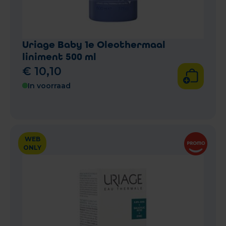
Uriage Baby 1e Oleothermaal
liniment 500 ml
€
10
,
10
In voorraad
WEB
ONLY