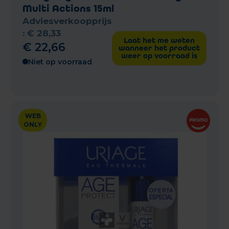
Multi Actions 15ml
Adviesverkoopprijs
:
€
28
,
33
Laat het me weten
€
22
,
66
wanneer het product
weer op voorraad is
Niet op voorraad
WEB
ONLY