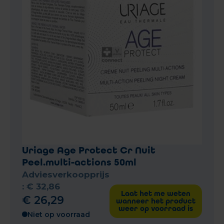
Uriage Age Protect Cr Nuit
Peel.multi-actions 50ml
Adviesverkoopprijs
:
€
32
,
86
Laat het me weten
€
26
,
29
wanneer het product
weer op voorraad is
Niet op voorraad