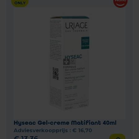
ONLY
Hyseac Gel-creme Matifiant 40ml
Adviesverkoopprijs :
€
16
,
70
€
13
,
36