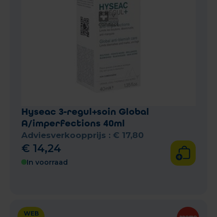
Hyseac 3-regul+soin Global
A/imperfections 40ml
Adviesverkoopprijs :
€
17
,
80
€
14
,
24
In voorraad
WEB