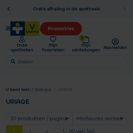
al
Gratis afhaling in de apotheek
Promoties
0
Onze
Mijn
Mijn
Aanmelden
apotheken
favorieten
winkelwagen
U bent hier:
Catalogus
URIAGE
URIAGE
20 produkten / pagina
Meilleures ventes
1
›
»
1 - 20 van 140