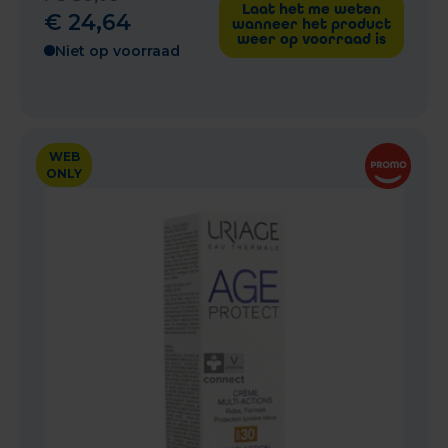
Laat het me weten
€
24
,
64
wanneer het product
weer op voorraad is
Niet op voorraad
WEB
ONLY