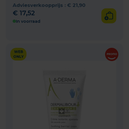
Adviesverkoopprijs :
€
21
,
90
€
17
,
52
In voorraad
WEB
ONLY