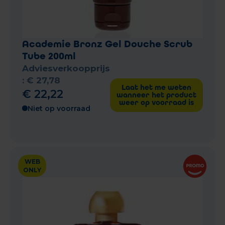
Academie Bronz Gel Douche Scrub
Tube 200ml
Adviesverkoopprijs
:
€
27
,
78
Laat het me weten
€
22
,
22
wanneer het product
weer op voorraad is
Niet op voorraad
WEB
ONLY