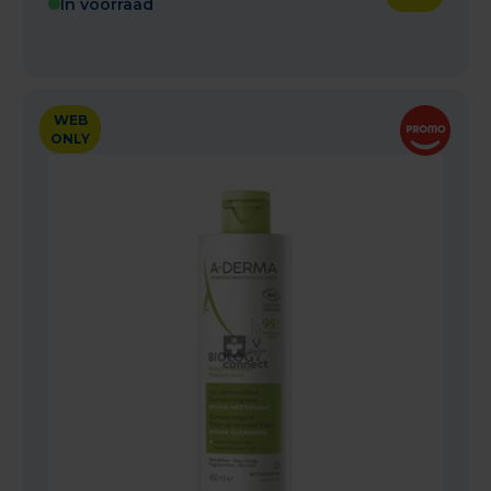
In voorraad
WEB
ONLY