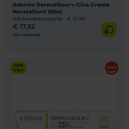
Aderma Dermalibour+ Cica Creme
Herstellend 100ml
Adviesverkoopprijs :
€
21
,
90
€
17
,
52
In voorraad
WEB
ONLY