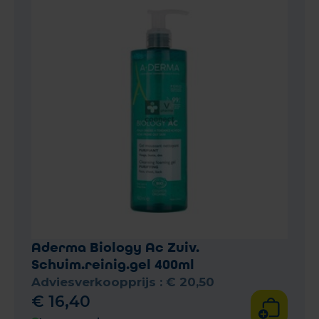
Aderma Biology Ac Zuiv.
Schuim.reinig.gel 400ml
Adviesverkoopprijs :
€
20
,
50
€
16
,
40