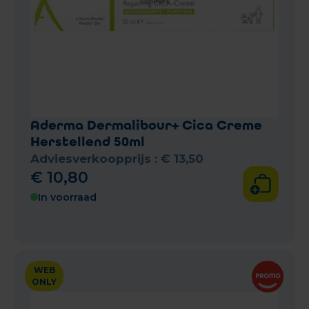
Aderma Dermalibour+ Cica Creme
Herstellend 50ml
Adviesverkoopprijs :
€
13
,
50
€
10
,
80
In voorraad
WEB
ONLY