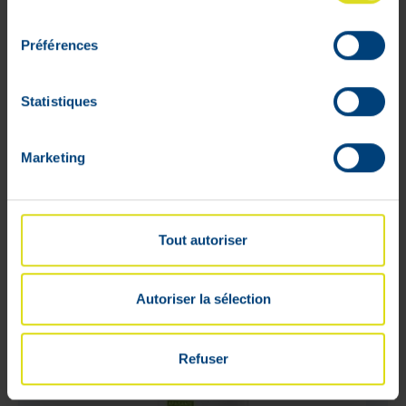
consentement
Adviesverkoopprijs :
€
19
,
90
€
15
,
92
Préférences
Lage voorraad
Statistiques
Marketing
WEB
ONLY
Tout autoriser
Autoriser la sélection
Refuser