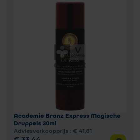
Academie Bronz Express Magische
Druppels 30ml
Adviesverkoopprijs :
€
41
,
81
€
33
,
44