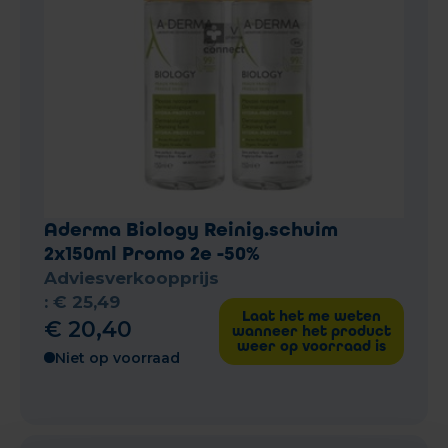
Aderma Biology Reinig.schuim
2x150ml Promo 2e -50%
Adviesverkoopprijs
:
€
25
,
49
Laat het me weten
€
20
,
40
wanneer het product
weer op voorraad is
Niet op voorraad