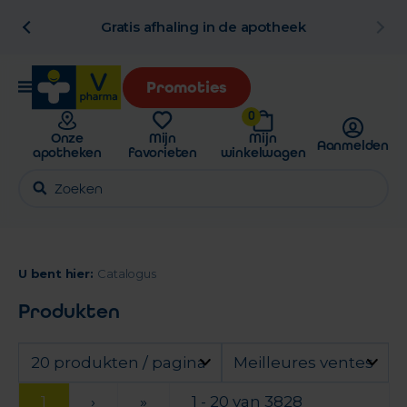
al
Gratis afhaling in de apotheek
Promoties
0
Onze
Mijn
Mijn
Aanmelden
apotheken
favorieten
winkelwagen
U bent hier:
Catalogus
Produkten
20 produkten / pagina
Meilleures ventes
1
›
»
1 - 20 van 3828