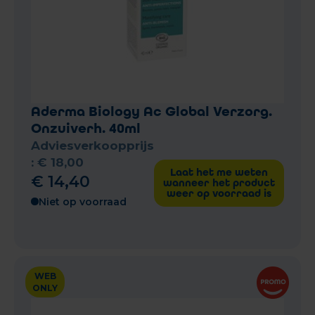
Aderma Biology Ac Global Verzorg.
Onzuiverh. 40ml
Adviesverkoopprijs
:
€
18
,
00
Laat het me weten
€
14
,
40
wanneer het product
weer op voorraad is
Niet op voorraad
WEB
ONLY