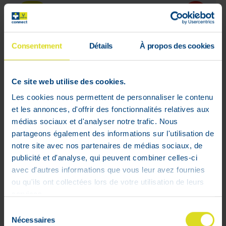
WEB
ONLY
Consentement
Détails
À propos des cookies
Ce site web utilise des cookies.
Les cookies nous permettent de personnaliser le contenu
et les annonces, d'offrir des fonctionnalités relatives aux
médias sociaux et d'analyser notre trafic. Nous
partageons également des informations sur l'utilisation de
notre site avec nos partenaires de médias sociaux, de
publicité et d'analyse, qui peuvent combiner celles-ci
avec d'autres informations que vous leur avez fournies
ou qu'ils ont collectées lors de votre utilisation de leurs
services.
Aderma Biology Rijke Creme
Sélection
Nécessaires
Dermatolog. 40ml
du