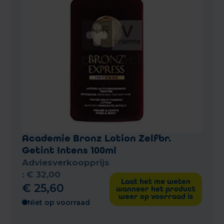
Academie Bronz Lotion Zelfbr.
Getint Intens 100ml
Adviesverkoopprijs
:
€
32
,
00
Laat het me weten
€
25
,
60
wanneer het product
weer op voorraad is
Niet op voorraad