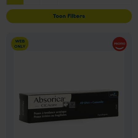
Toon filters
WEB
ONLY