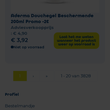
Aderma Douchegel Beschermende
200ml Promo -2€
Adviesverkoopprijs
:
€
4
,
90
Laat het me weten
€
3
,
92
wanneer het product
weer op voorraad is
Niet op voorraad
1
›
»
1 - 20 van 3828
Profiel
Bestelmandje