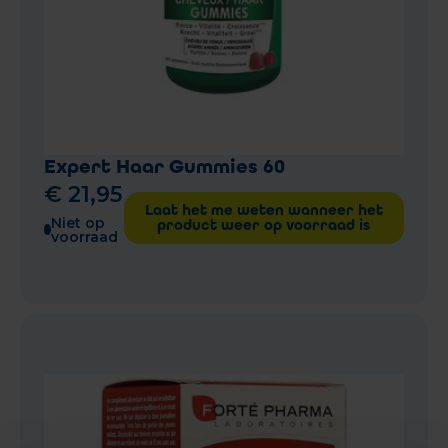
Expert Haar Gummies 60
€
21
,
95
Laat het me weten wanneer het
Niet op
product weer op voorraad is
voorraad