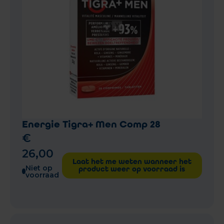
Energie Tigra+ Men Comp 28
€
26
,
00
Laat het me weten wanneer het
Niet op
product weer op voorraad is
voorraad