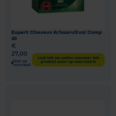
Expert Cheveux A/haaruitval Comp
30
€
27
,
00
Laat het me weten wanneer het
Niet op
product weer op voorraad is
voorraad