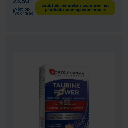
23
,
50
Laat het me weten wanneer het
Niet op
product weer op voorraad is
voorraad