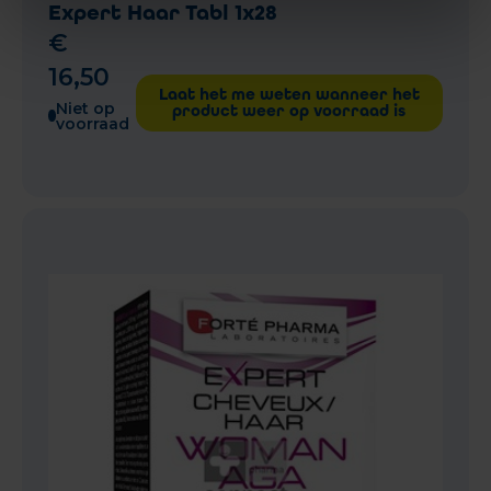
Expert Haar Tabl 1x28
€
16
,
50
Laat het me weten wanneer het
Niet op
product weer op voorraad is
voorraad