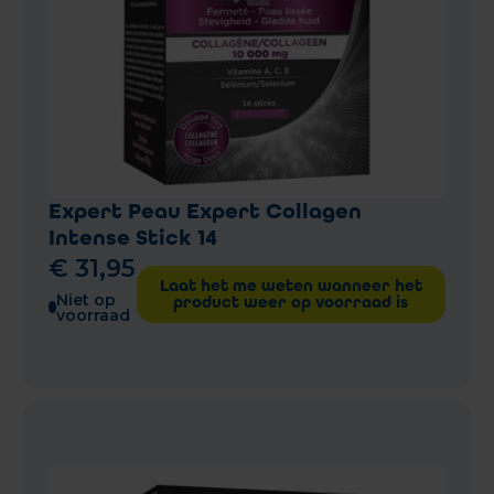
Expert Peau Expert Collagen
Intense Stick 14
€
31
,
95
Laat het me weten wanneer het
Niet op
product weer op voorraad is
voorraad