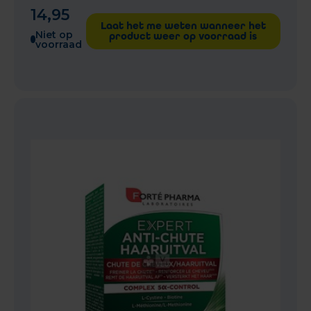
14
,
95
Laat het me weten wanneer het
Niet op
product weer op voorraad is
voorraad