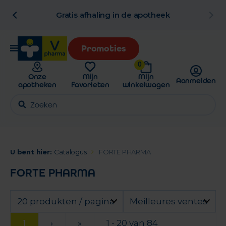
al
Gratis afhaling in de apotheek
Promoties
0
Onze
Mijn
Mijn
Aanmelden
apotheken
favorieten
winkelwagen
U bent hier:
Catalogus
FORTE PHARMA
FORTE PHARMA
20 produkten / pagina
Meilleures ventes
1
›
»
1 - 20 van 84