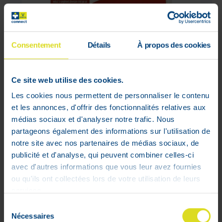
Consentement
Détails
À propos des cookies
Ce site web utilise des cookies.
Les cookies nous permettent de personnaliser le contenu
et les annonces, d'offrir des fonctionnalités relatives aux
médias sociaux et d'analyser notre trafic. Nous
partageons également des informations sur l'utilisation de
notre site avec nos partenaires de médias sociaux, de
Expert Haar Men Caps 60
publicité et d'analyse, qui peuvent combiner celles-ci
€
avec d'autres informations que vous leur avez fournies
24
,
95
ou qu'ils ont collectées lors de votre utilisation de leurs
Laat het me weten wanneer het
Niet op
services.
product weer op voorraad is
voorraad
Sélection
Nécessaires
du