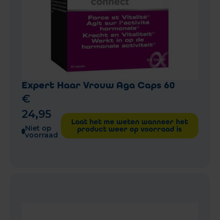
Expert Haar Vrouw Aga Caps 60
€
24
,
95
Laat het me weten wanneer het
Niet op
product weer op voorraad is
voorraad