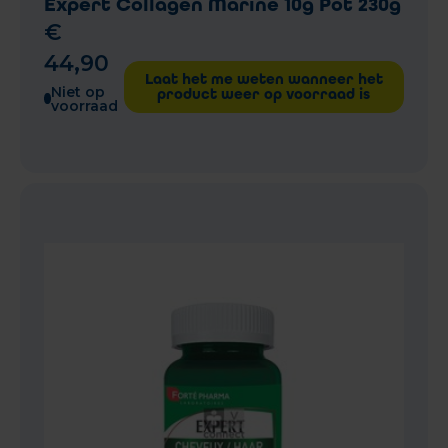
Expert Collagen Marine 10g Pot 230g
€
44
,
90
Laat het me weten wanneer het
Niet op
product weer op voorraad is
voorraad