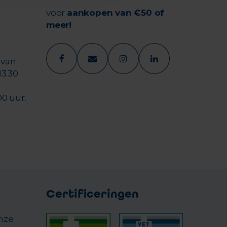
voor
aankopen van €50 of
meer!
 van
13.30
00 uur.
Certificeringen
onze