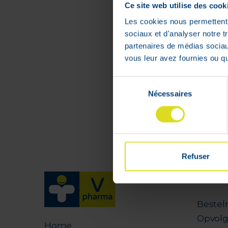
:
€
54
,
99
Ce site web utilise des cook
€
44
,
0
Les cookies nous permettent d
sociaux et d'analyser notre t
Niet op voorra
partenaires de médias sociaux
vous leur avez fournies ou qu'
Sélection
Nécessaires
du
consentement
Refuser
Profi
Bestel
Opvolg
Home