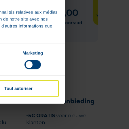
het
het
:
€
35
,
01
product
product
00
€
28
,
00
weer op
weer op
nnalités relatives aux médias
voorraad
voorraad
on de notre site avec nos
is
is
orraad
Niet op voorraad
 d'autres informations que
Marketing
Tout autoriser
Welkomstaanbieding
-5€ GRATIS
voor nieuwe
alu
klanten