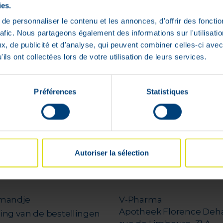
het
het
:
€
35
,
34
:
€
35
,
01
ies.
product
product
0
€
28
,
28
€
28
,
weer op
weer op
e personnaliser le contenu et les annonces, d'offrir des fonctio
voorraad
voorraad
rafic. Nous partageons également des informations sur l'utilisati
is
is
ad
Niet op voorraad
Niet op vo
, de publicité et d'analyse, qui peuvent combiner celles-ci avec
ils ont collectées lors de votre utilisation de leurs services.
Préférences
Statistiques
1 - 4 van 4
Autoriser la sélection
el
VPharma
mandje
V-Pharma
Apotheek Florence Deh
ing van de bestellingen