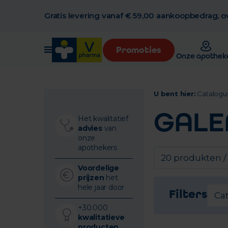
Gratis levering vanaf € 59,00 aankoopbedrag, ov
Promoties
Onze apothek
U bent hier:
Catalogu
GALE
Het kwalitatief
advies
van
onze
apothekers
20 produkten /
Voordelige
prijzen
het
hele jaar door
Filters
Ca
+30.000
kwalitatieve
producten