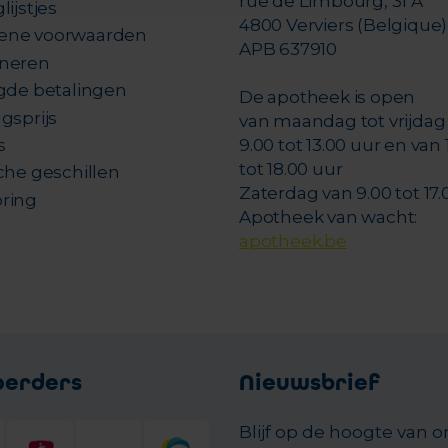
rue de Limbourg, 31 A
lijstjes
4800 Verviers (Belgique)
ene voorwaarden
APB 637910
neren
igde betalingen
De apotheek is open
gsprijs
van maandag tot vrijdag
s
9.00 tot 13.00 uur en van 
tot 18.00 uur
che geschillen
Zaterdag van 9.00 tot 17.
ring
Apotheek van wacht:
apotheek.be
oerders
Nieuwsbrief
Blijf op de hoogte van 