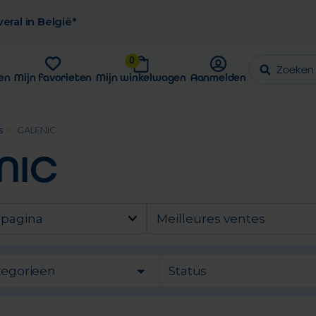
eral in België*
0
en
Mijn favorieten
Mijn winkelwagen
Aanmelden
s
GALENIC
NIC
 pagina
Meilleures ventes
tegorieën
Status