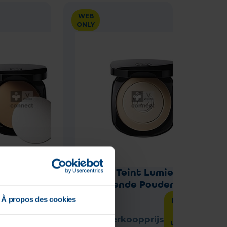
WEB
ONLY
Teint Lumiere
Galenic Teint Lumiere
Getint Ip30
Matterende Pouder 9g
À propos des cookies
Laat het
Laat het
me
me
weten
weten
koopprijs
Adviesverkoopprijs
wanneer
wanneer