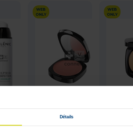
WEB
WEB
ONLY
ONLY
lpteur
Galenic Teint Lumiere
Galenic 
Creme Ps 50ml
Blush Cr Rose 5g
Compact 
Détails
Laat het
Laat het
me
me
weten
weten
pprijs
Adviesverkoopprijs
Adviesver
wanneer
wanneer