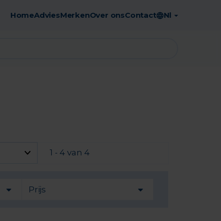
Home
Advies
Merken
Over ons
Contact
Nl
Gratis afhaling in de apotheek
1 - 4 van 4
Prijs