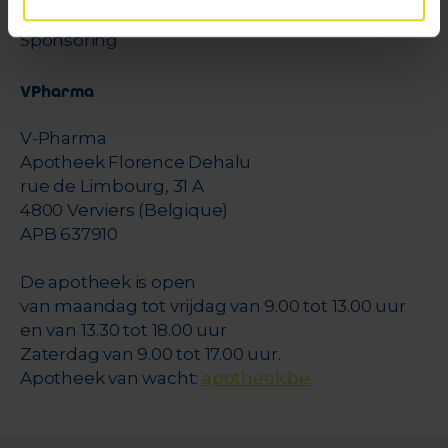
Juridische geschillen
Sponsoring
VPharma
V-Pharma
Apotheek Florence Dehalu
rue de Limbourg, 31 A
4800 Verviers (Belgique)
APB 637910
De apotheek is open
van maandag tot vrijdag van 9.00 tot 13.00 uur
en van 13.30 tot 18.00 uur
Zaterdag van 9.00 tot 17.00 uur.
Apotheek van wacht:
apotheek.be