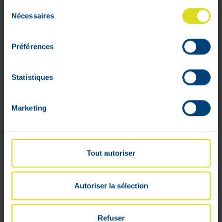
Sélection
Nécessaires
du
consentement
Préférences
Statistiques
Profiel
Marketing
Bestelmandje
Opvolging van de bestellingen
Verlanglijstjes
Tout autoriser
Algemene voorwaarden
Retourneren
Autoriser la sélection
Beveiligde betalingen
Leveringsprijs
Cookies
Refuser