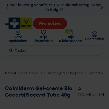
Gratis levering vanaf € 59,00 aankoopbedrag, overal
in België*
Promoties
0
Onze
Mijn
Mijn
Aanmelden
apotheken
favorieten
winkelwagen
U bent hier:
Catalogus
Verzorging en hygiëne
Gezicht en L
Calmiderm Gel-creme Bio
Gecertificeerd Tube 40g
CALMIDERM