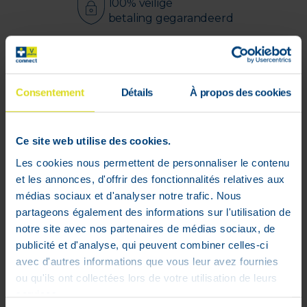
100% veilige
betaling gegarandeerd
Gel-crème Certifié BIO
Le gel-crème 3-en-1 le plus concentré
Consentement
Détails
À propos des cookies
en actifs végétaux
Certifié bio : 99,9% du total des
ingrédients sont d'origine naturelle
Ce site web utilise des cookies.
Ne pique pas et ne brûle pas
Bonne tolérance cutanée
Les cookies nous permettent de personnaliser le contenu
Calmiderm gel-crème certifié bio
calme
et les annonces, d'offrir des fonctionnalités relatives aux
les démangeaisons et soulage les
médias sociaux et d'analyser notre trafic. Nous
irritations telles que les rougeurs, les
partageons également des informations sur l'utilisation de
égratignures, les piqûres d'insectes et de
notre site avec nos partenaires de médias sociaux, de
plantes ainsi que les légers coups de
publicité et d'analyse, qui peuvent combiner celles-ci
soleil. Sa texture nourrissante riche en
avec d'autres informations que vous leur avez fournies
actifs végétaux hydrate et aide à
ou qu'ils ont collectées lors de votre utilisation de leurs
régénérer la peau.
services.