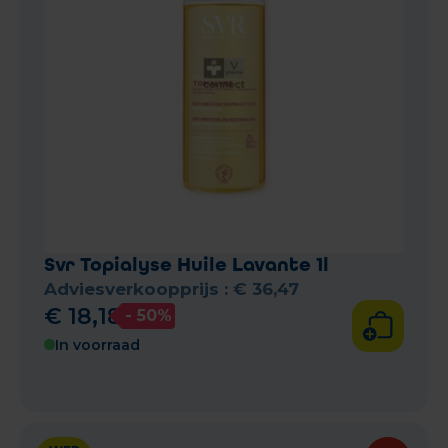
Svr Topialyse Huile Lavante 1l
Adviesverkoopprijs :
€
36
,
47
€
18
,
18
- 50%
In voorraad