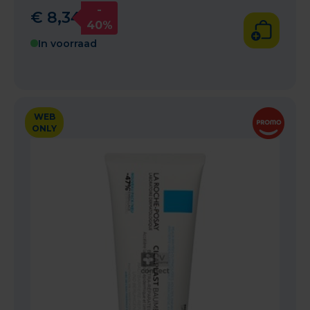
-
€
8
,
34
40%
In voorraad
WEB
ONLY