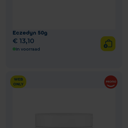
Eczedyn 50g
€
13
,
10
In voorraad
WEB
ONLY