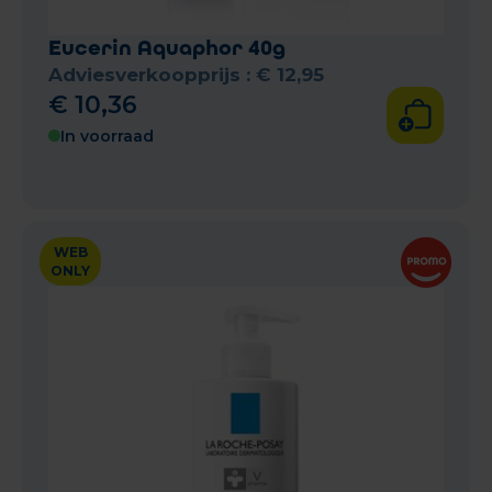
Eucerin Aquaphor 40g
Adviesverkoopprijs :
€
12
,
95
€
10
,
36
In voorraad
WEB
ONLY