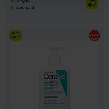
€
25
,
50
In voorraad
WEB
ONLY