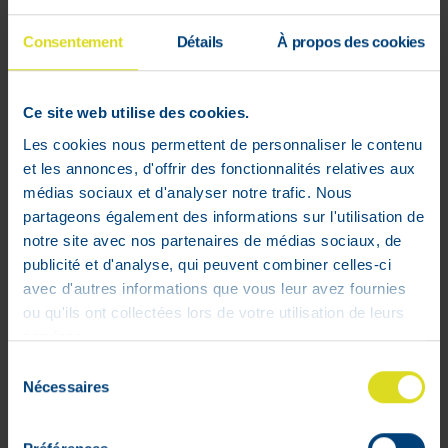
Consentement
Détails
À propos des cookies
Ce site web utilise des cookies.
Les cookies nous permettent de personnaliser le contenu
et les annonces, d'offrir des fonctionnalités relatives aux
médias sociaux et d'analyser notre trafic. Nous
partageons également des informations sur l'utilisation de
notre site avec nos partenaires de médias sociaux, de
publicité et d'analyse, qui peuvent combiner celles-ci
Aderma Cytelium Spray Nf 100ml
avec d'autres informations que vous leur avez fournies
Adviesverkoopprijs :
€
18
,
90
ou qu'ils ont collectées lors de votre utilisation de leurs
€
15
,
12
services.
In voorraad
Sélection
Nécessaires
du
consentement