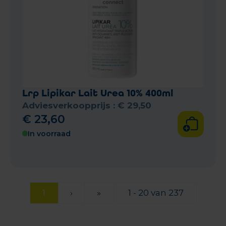
Lrp Lipikar Lait Urea 10% 400ml
Adviesverkoopprijs :
€
29
,
50
€
23
,
60
In voorraad
1
›
»
1 - 20 van 237