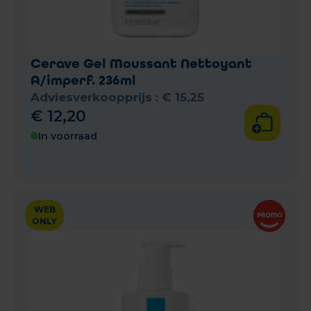
Cerave Gel Moussant Nettoyant
A/imperf. 236ml
Adviesverkoopprijs :
€
15
,
25
€
12
,
20
In voorraad
WEB
ONLY