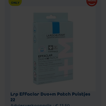
ONLY
Lrp Effaclar Duo+m Patch Puistjes
22
Adviesverkoopprijs :
€
13
,
50