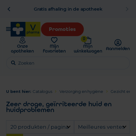
al
Gratis afhaling in de apotheek
Promoties
0
Onze
Mijn
Mijn
Aanmelden
apotheken
favorieten
winkelwagen
U bent hier:
Catalogus
Verzorging en hygiëne
Gezicht en L
Zeer droge, geïrriteerde huid en
huidproblemen
20 produkten / pagina
Meilleures ventes