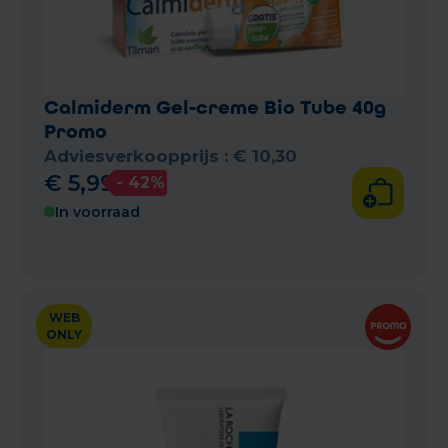
Calmiderm Gel-creme Bio Tube 40g
Promo
Adviesverkoopprijs :
€
10
,
30
€
5
,
99
- 42%
In voorraad
WEB
ONLY