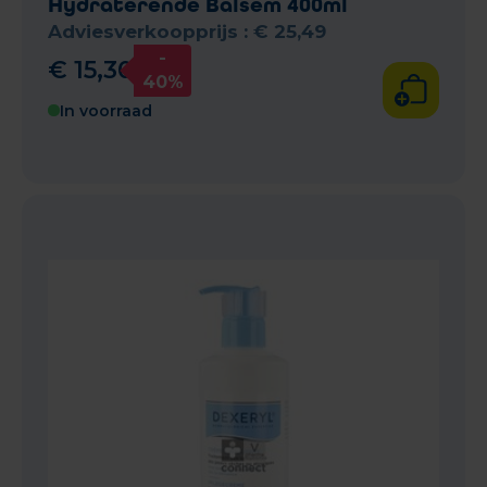
Hydraterende Balsem 400ml
Adviesverkoopprijs :
€
25
,
49
-
€
15
,
30
40%
In voorraad