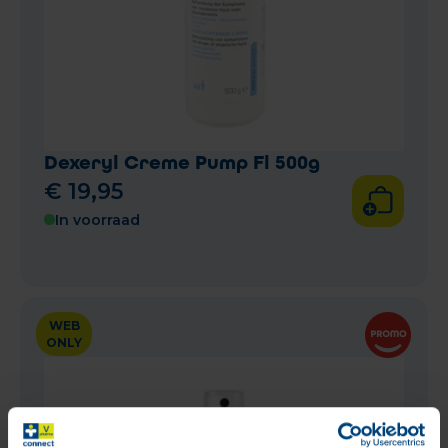
Dexeryl Creme Pump Fl 500g
€
19
,
95
In voorraad
WEB
ONLY