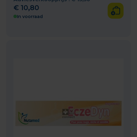
€
10
,
80
In voorraad