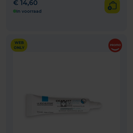
€
14
,
60
In voorraad
WEB
ONLY