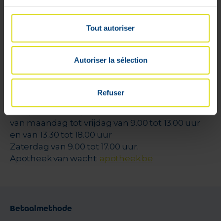
VPharma
Tout autoriser
V-Pharma
Apotheek Florence Dehalu
Autoriser la sélection
rue de Limbourg, 31 A
4800 Verviers (Belgique)
APB 637910
Refuser
De apotheek is open
van maandag tot vrijdag van 9.00 tot 13.00 uur
en van 13.30 tot 18.00 uur
Zaterdag van 9.00 tot 17.00 uur.
Apotheek van wacht:
apotheek.be
Betaalmethode