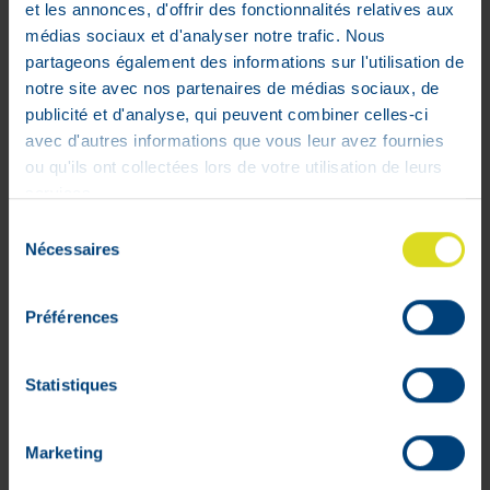
et les annonces, d'offrir des fonctionnalités relatives aux
médias sociaux et d'analyser notre trafic. Nous
partageons également des informations sur l'utilisation de
notre site avec nos partenaires de médias sociaux, de
publicité et d'analyse, qui peuvent combiner celles-ci
avec d'autres informations que vous leur avez fournies
Profiel
ou qu'ils ont collectées lors de votre utilisation de leurs
services.
Bestelmandje
Sélection
Opvolging van de bestellingen
Nécessaires
du
Verlanglijstjes
consentement
Algemene voorwaarden
Préférences
Retourneren
Beveiligde betalingen
Leveringsprijs
Statistiques
Cookies
Juridische geschillen
Marketing
Sponsoring