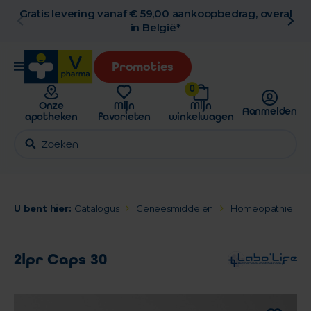
Gratis levering vanaf € 59,00 aankoopbedrag, overal
in België*
Promoties
0
Onze
Mijn
Mijn
Aanmelden
apotheken
favorieten
winkelwagen
U bent hier:
Catalogus
Geneesmiddelen
Homeopathie
2lpr Caps 30