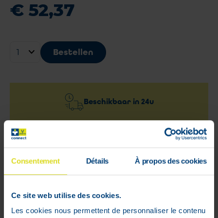
€
52
,
37
Bestellen
Beschikbaar in
24u
Snelle & gratis levering
vanaf €59
Consentement
Détails
À propos des cookies
100% veilige
Ce site web utilise des cookies.
betaling gegarandeerd
Les cookies nous permettent de personnaliser le contenu