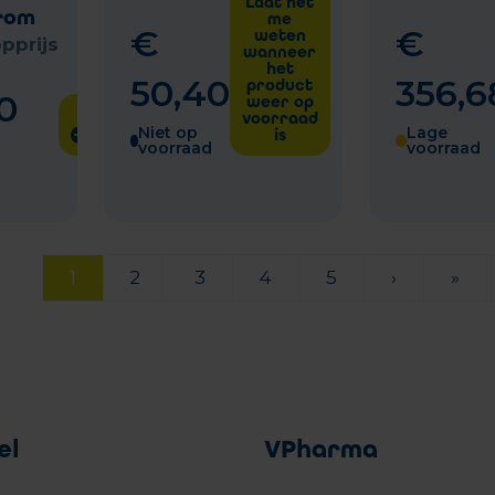
Laat het
rom
me
€
€
weten
pprijs
wanneer
het
50
,
40
356
,
6
product
0
weer op
voorraad
Niet op
Lage
is
voorraad
voorraad
1
2
3
4
5
›
»
el
VPharma