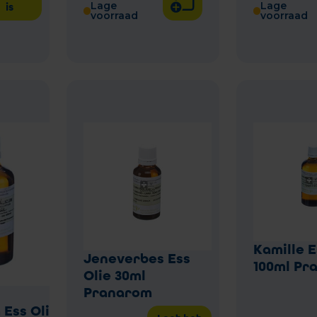
Lage
Lage
is
voorraad
voorraad
Kamille E
Jeneverbes Ess
100ml Pr
Olie 30ml
Pranarom
 Ess Olie