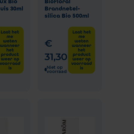
ux Bio
Biofloral
uis 30ml
Brandnetel-
silica Bio 500ml
Laat het
Laat het
me
me
€
weten
weten
wanneer
wanneer
het
het
31
,
30
product
product
weer op
weer op
voorraad
voorraad
Niet op
is
is
voorraad