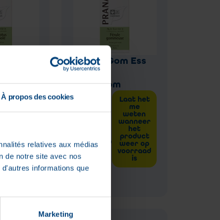
us
Ferula Gom Ess
Ess Olie
Olie 5ml
anarom
Pranarom
À propos des cookies
Laat het
Laat het
me
me
€
weten
weten
wanneer
wanneer
het
het
16
,
96
product
product
weer op
weer op
nnalités relatives aux médias
voorraad
voorraad
on de notre site avec nos
Niet op
is
is
voorraad
 d'autres informations que
Marketing