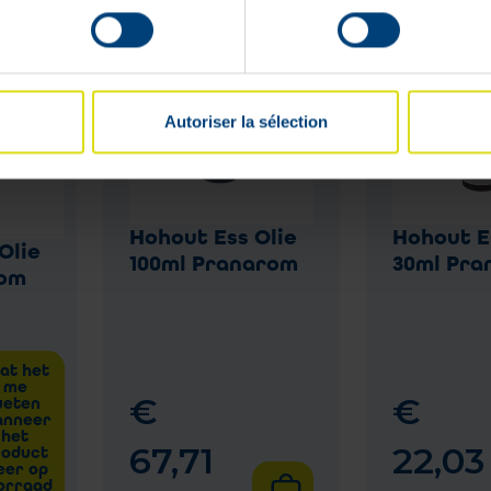
Autoriser la sélection
Hohout Ess Olie
Hohout E
Olie
100ml Pranarom
30ml Pra
rom
at het
me
€
€
eten
nneer
het
67
,
71
22
,
03
roduct
eer op
orraad