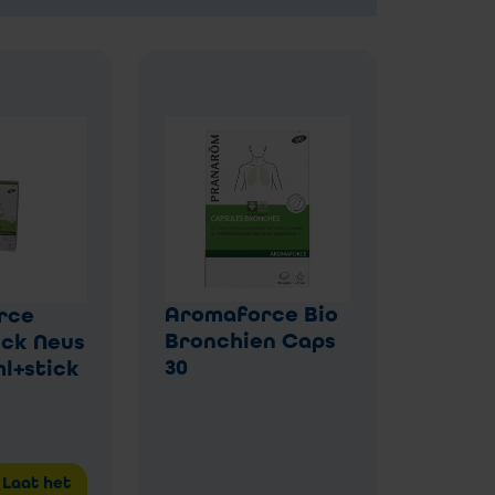
Aromaforce Bio
rce
Bronchien Caps
ck Neus
30
ml+stick
Laat het