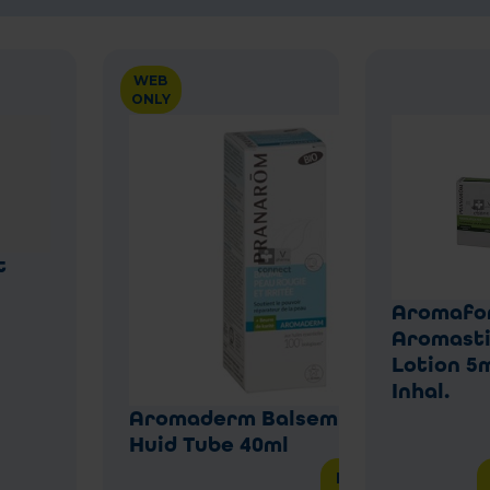
WEB
ONLY
t
Aromafo
Aromasti
Lotion 5
Inhal.
Aromaderm Balsem Rode
Huid Tube 40ml
Laat het