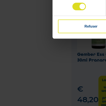
consentement
Refuser
Gember Ess 
30ml Prana
La
€
w
wa
48
,
20
p
w
vo