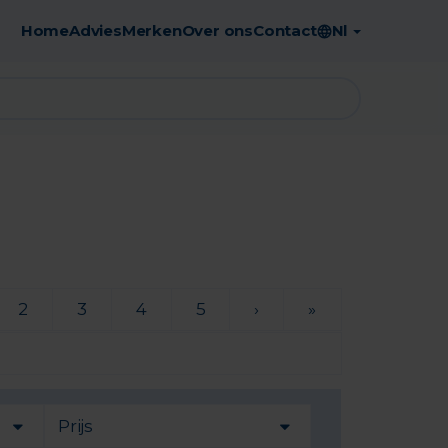
Home
Advies
Merken
Over ons
Contact
Nl
Gratis afhaling in de apotheek
2
3
4
5
›
»
Prijs