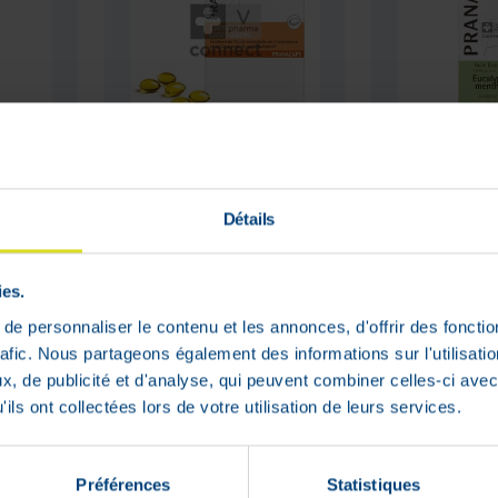
ller
Digestarom Bio
Eucalypt
Blister Caps 2x15
Menthol 
Pranarom
100ml Pr
Détails
t het
Laat het
me
me
€
€
ten
weten
neer
wanneer
et
het
ies.
12
,
54
42
,
51
duct
product
r op
weer op
e personnaliser le contenu et les annonces, d'offrir des fonctio
rraad
voorraad
rafic. Nous partageons également des informations sur l'utilisati
Niet op
Niet op
is
is
voorraad
voorraad
, de publicité et d'analyse, qui peuvent combiner celles-ci avec
ils ont collectées lors de votre utilisation de leurs services.
Préférences
Statistiques