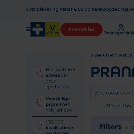
Gratis levering vanaf € 59,00 aankoopbedrag, ov
Promoties
Onze apothek
U bent hier:
Catalogu
PRA
Het kwalitatief
advies
van
onze
apothekers
20 produkten /
Voordelige
prijzen
het
1 - 20 van 305
hele jaar door
+30.000
Filters
Ca
kwalitatieve
producten