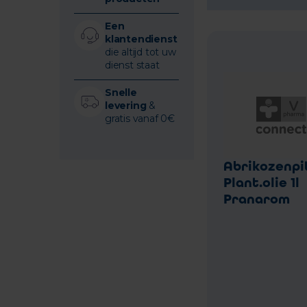
Een
klantendienst
die altijd tot uw
dienst staat
Snelle
levering
&
gratis vanaf 0€
Abrikozenpi
Plant.olie 1l
Pranarom