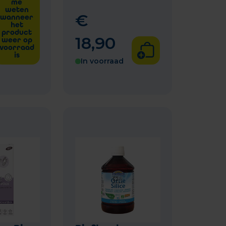
me
weten
€
wanneer
het
product
18
,
90
weer op
voorraad
is
In voorraad