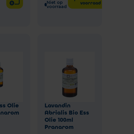
Niet op
voorraad is
voorraad
ss Olie
Lavandin
anarom
Abrialis Bio Ess
Olie 100ml
Pranarom