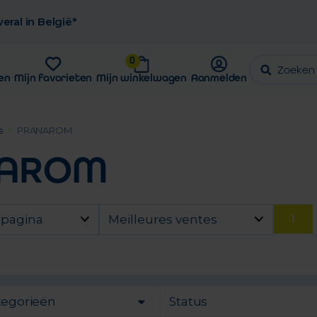
eral in België*
0
en
Mijn favorieten
Mijn winkelwagen
Aanmelden
s
PRANAROM
NAROM
1
 pagina
Meilleures ventes
tegorieën
Status