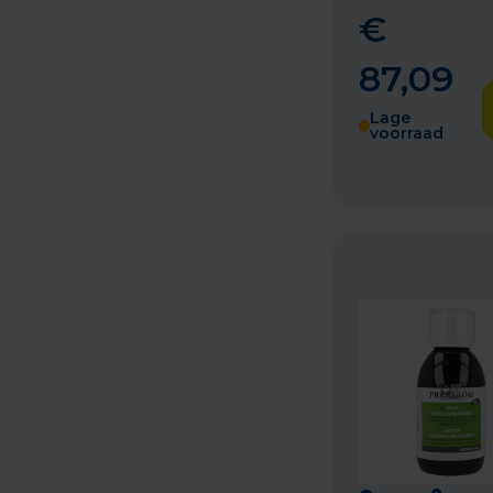
€
87
,
09
Lage
voorraad