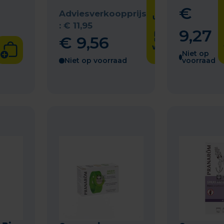
me
€
weten
Adviesverkoopprijs
wanneer
het
:
€
11
,
95
9
,
27
product
€
9
,
56
weer op
voorraad
Niet op
is
Niet op voorraad
voorraad