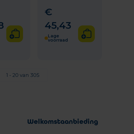
€
8
45
,
43
Lage
voorraad
1 - 20 van 305
Welkomstaanbieding