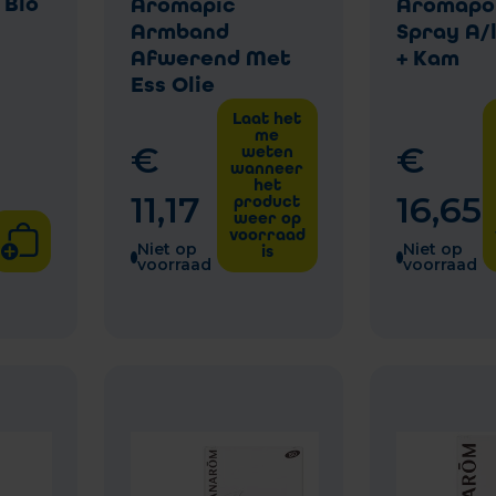
 Bio
Aromapic
Aromapo
Armband
Spray A/l
Afwerend Met
+ Kam
Ess Olie
Laat het
me
€
€
weten
wanneer
het
11
,
17
16
,
65
product
weer op
voorraad
Niet op
Niet op
is
voorraad
voorraad