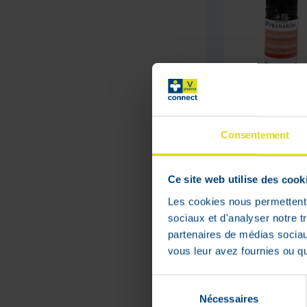
Cepharom Ro
Ess Olie 5ml
Pranarom
Consentement
Laa
€
we
wan
h
Ce site web utilise des cook
13
,
30
pro
wee
Les cookies nous permettent d
voo
sociaux et d'analyser notre t
Niet op
voorraad
partenaires de médias sociaux
vous leur avez fournies ou qu'
Sélection
Nécessaires
du