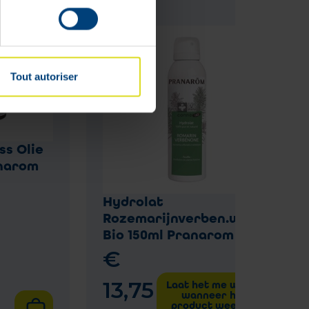
Tout autoriser
ss Olie
narom
Hydrolat
Rozemarijnverben.water
Bio 150ml Pranarom
€
13
,
75
Laat het me weten
wanneer het
product weer op