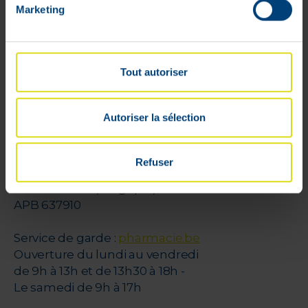
Marketing
Paiements sécurisés
Cookies
Litige
Parrainage
Tout autoriser
VPharma
Autoriser la sélection
V-Pharma
Pharmacien Florence Dehalu
Refuser
rue de Limbourg, 31 A
4800 Verviers (Belgique)
APB 637910
Service de garde :
pharmacie.be
Ouverture du lundi au vendredi
de 9h à 13h et de 13h30 à 18h -
Le samedi de 9h à 17h