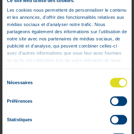
Paiement 100%
Ce site web utilise des cookies.
sécurisé garanti
Les cookies nous permettent de personnaliser le contenu
et les annonces, d'offrir des fonctionnalités relatives aux
médias sociaux et d'analyser notre trafic. Nous
partageons également des informations sur l'utilisation de
notre site avec nos partenaires de médias sociaux, de
publicité et d'analyse, qui peuvent combiner celles-ci
avec d'autres informations que vous leur avez fournies
ou qu'ils ont collectées lors de votre utilisation de leurs
services.
Sélection
Mon compte
Nécessaires
du
consentement
Livraisons
Mon panier
Préférences
Suivis de commandes
Listes d'envie
Statistiques
Conditions générales
Rétractation