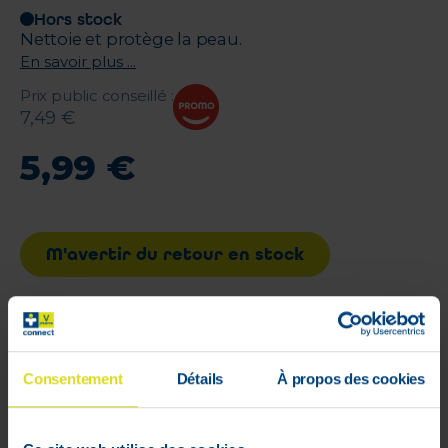
Hors stock
Nettoie et protège la peau.
En savoir plus ...
Prix public conseillé
:
7
,
49
€
5
,
99
€
M'avertir du retour en stock
Livraison rapide et gratuite
à partir de 59 €
Consentement
Détails
À propos des cookies