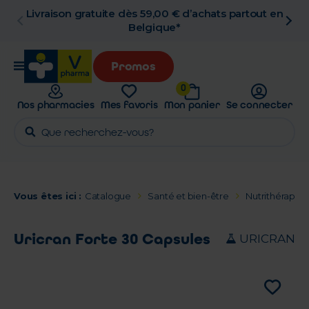
t en
Retrait en pharmacie gratuit
Promos
0
Nos pharmacies
Mes favoris
Mon panier
Se connecter
Vous êtes ici :
Catalogue
Santé et bien-être
Nutrithérapie 
Uricran Forte 30 Capsules
URICRAN