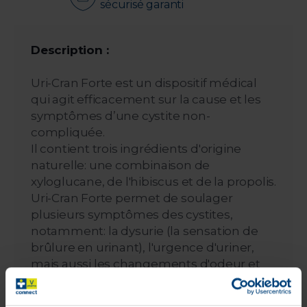
sécurisé garanti
Description :
Uri-Cran Forte est un dispositif médical
qui agit efficacement sur la cause et les
symptômes d’une cystite non-
compliquée.
Il contient trois ingrédients d'origine
naturelle: une combinaison de
xyloglucane, de l'hibiscus et de la propolis.
Uri-Cran Forte permet de soulager
plusieurs symptômes des cystites,
notamment: la dysurie (la sensation de
brûlure en urinant), l'urgence d'uriner,
mais aussi les changements d'odeur et
de couleur de l'urine.
Contrôle et prévention des infections des