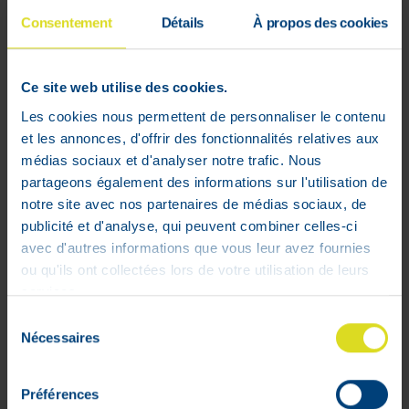
voies urinaires.
Consentement
Détails
À propos des cookies
Conseil d'utilisation :
Ce site web utilise des cookies.
Dose journalière recommandée :
Les cookies nous permettent de personnaliser le contenu
Avalez la capsule avec de l'eau.
et les annonces, d'offrir des fonctionnalités relatives aux
Chez les patients présentant les premiers
médias sociaux et d'analyser notre trafic. Nous
symptômes d'incomfort urinaire, Uri-cran
partageons également des informations sur l'utilisation de
Forte doit être pris par voie orale à raison
notre site avec nos partenaires de médias sociaux, de
de 2 capsules par jour (1 capsule toutes
publicité et d'analyse, qui peuvent combiner celles-ci
les 12 heures) pendant cinq jours.
avec d'autres informations que vous leur avez fournies
ou qu'ils ont collectées lors de votre utilisation de leurs
En prévention des récidives, Uri-cran
services.
Forte doit être pris à raison d'une capsule
par jour pendant au moins 15 jours
Sélection
consécutifs par mois.
Nécessaires
du
Si nécessaire, le traitement peut être
consentement
répété.
Préférences
Pas d’amélioration sensible après 48h ?