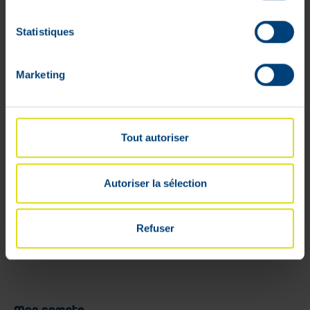
Consultez votre médecin.
Statistiques
Composition :
Marketing
Chaque capsule contient: 100 mg de
xyloglucane, 50 mg de gélose, 100 mg de
propolis, 100 mg d'Hibiscus sabdariffa, du
dioxyde de silicium, du stéarate de
Tout autoriser
magnésium (origine végétale) et de
l'amidon de maïs.
Autoriser la sélection
Refuser
Mon compte