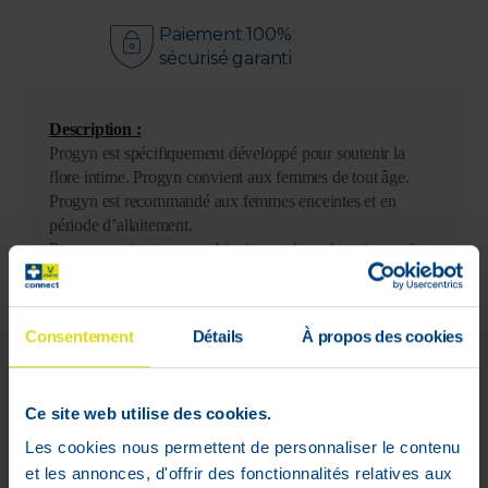
Paiement 100%
sécurisé garanti
Description :
Progyn est spécifiquement développé pour soutenir la
flore intime. Progyn convient aux femmes de tout âge.
Progyn est recommandé aux femmes enceintes et en
période d’allaitement.
Progyn contient une combinaison unique de trois souches
de lactobacilles naturellement présentes au sein de
l’organisme.
Progyn est une solution naturelle développée et produite
Consentement
Détails
À propos des cookies
en Belgique.
Indications :
- Pour soutenir la flore intime
Ce site web utilise des cookies.
Présentation :32 capsules
Les cookies nous permettent de personnaliser le contenu
Conseils d’utilisation :
et les annonces, d'offrir des fonctionnalités relatives aux