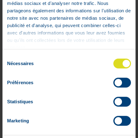
1 à 2 gélules par jour par voie orale
médias sociaux et d'analyser notre trafic. Nous
Pour un résultat optimal, il faut éviter de prendre Progyn
partageons également des informations sur l'utilisation de
avec des boissons chaudes.
notre site avec nos partenaires de médias sociaux, de
Précautions d’emploi :
publicité et d'analyse, qui peuvent combiner celles-ci
Ne pas dépasser la portion journalière recommandée.
avec d'autres informations que vous leur avez fournies
Ne peut pas être utilisé comme substitut d’un régime
ou qu'ils ont collectées lors de votre utilisation de leurs
alimentaire varié.
Complément alimentaire à tenir hors de la portée des
services.
jeunes enfants
Sélection
Demandez conseil à votre médecin ou pharmacien.
Nécessaires
du
consentement
Composition :
Lactobacillus brevis PHA-131, Lactobacillus acidophilus
Préférences
PHA-122, Lactobacillus rhamnosus PHA-152 ; fructo-
oligo-saccharide ; antioxydant : acide ascorbique ; agent
Statistiques
de charge : maltodextrine ; stabilisant : stéarate de
magnésium ; gélule : gélatine (kasher + halal)
Marketing