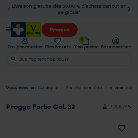
artout en
Retrait en pharmacie gratuit
Promos
0
Nos pharmacies
Mes favoris
Mon panier
Se connecter
Vous êtes ici :
Catalogue
Santé et bien-être
Vitamines et 
Progyn Forte Gel. 32
PROGYN