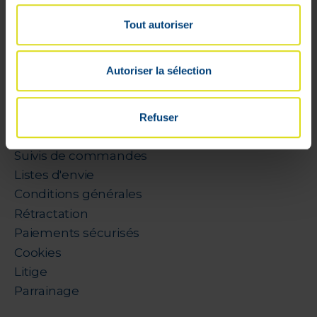
Tout autoriser
Autoriser la sélection
Mon compte
Livraisons
Refuser
Mon panier
Suivis de commandes
Listes d'envie
Conditions générales
Rétractation
Paiements sécurisés
Cookies
Litige
Parrainage