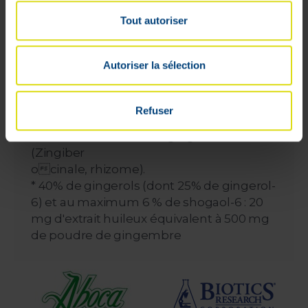
famille des antagonistes de Ia vitamine K),
sans qu'il y ait une surveillance du temps
Tout autoriser
de coagulation.
Autoriser la sélection
Composition :
INGREDIENTS PAR GELULE
Huile de tournesol - agent d’enrobage :
Refuser
gélatine - humectant : glycérol - extrait
huileux standardisé de gingembre *
(Zingiber
ocinale, rhizome).
* 40% de gingerols (dont 25% de gingerol-
6) et au maximum 6 % de shogaol-6 : 20
mg d'extrait huileux équivalent à 500 mg
de poudre de gingembre