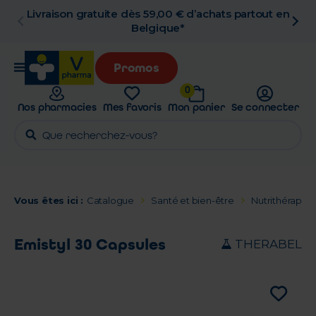
hats partout en
Retrait en pharmacie gratuit
Promos
0
Nos pharmacies
Mes favoris
Mon panier
Se connecter
Vous êtes ici :
Catalogue
Santé et bien-être
Nutrithérapie 
Emistyl 30 Capsules
THERABEL