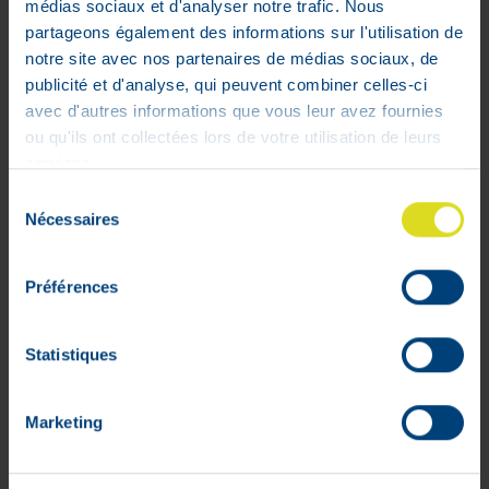
médias sociaux et d'analyser notre trafic. Nous
EMISTYL® peut dès lors être consommé
partageons également des informations sur l'utilisation de
sans aucun risque chez l’adulte et chez
notre site avec nos partenaires de médias sociaux, de
l’enfant à partir de 6 ans.
publicité et d'analyse, qui peuvent combiner celles-ci
avec d'autres informations que vous leur avez fournies
Conseils d'utilisation :
ou qu'ils ont collectées lors de votre utilisation de leurs
services.
À avaler avec un peu d’eau.
Sélection
Nécessaires
du
Adolescents /
1 gélule 3
consentement
Adultes
x/jour
Enfants de 6 à 12 ans
1 gélule /jour
Préférences
Ne pas utiliser en cas d'obstruction des
Statistiques
voies biliaires.
Par précaution, on évitera de l’associer
avec les médicaments qui diminuent la
Marketing
coagulation du sang (anticoagulants, de
la