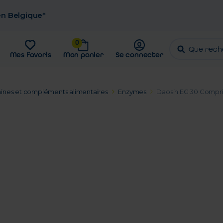
 en Belgique*
0
Mes favoris
Mon panier
Se connecter
ines et compléments alimentaires
Enzymes
Daosin EG 30 Compr