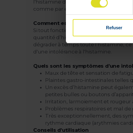
l'histamine dans certains aliments, pri
comme par exemple le vin rouge, les frui
Comment est-elle assimilée ?
Refuser
Si tout fonctionne correctement dans no
quantité d’histamine augmente de maniè
dégrader à temps toute l’histamine, ce 
d'une intolérance à l'histamine.
Quels sont les symptômes d’une intol
Maux de tête et sensation de fatig
Plaintes gastro-intestinales telle
Un excès d’histamine peut égalemen
petites bulles ou boutons d’appari
Irritation, larmoiement et rougeur
Problèmes respiratoires et mal de 
Très exceptionnellement, des symp
rythme cardiaque (arythmies cardi
Conseils d'utilisation