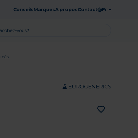
Conseils
Marques
A propos
Contact
Fr
Retrait en pharmacie gratuit
imés
EUROGENERICS