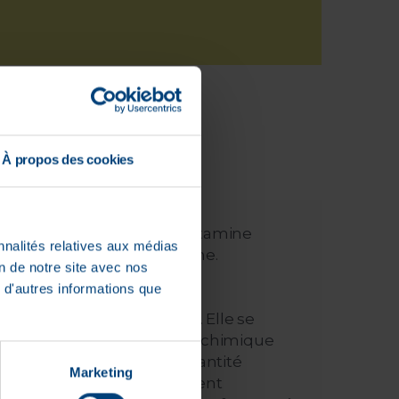
À propos des cookies
intestins) à digérer l’histamine
nnalités relatives aux médias
métabolisme de l’histamine.
on de notre site avec nos
 d'autres informations que
ur son bon fonctionnement. Elle se
tient donc à la catégorie biochimique
ntiennent qu’une petite quantité
Marketing
ntestin. On retrouve également