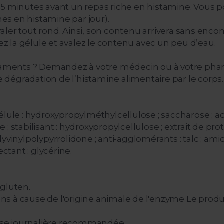
15 minutes avant un repas riche en histamine. Vous p
hes en histamine par jour).
avaler tout rond. Ainsi, son contenu arrivera sans enco
rez la gélule et avalez le contenu avec un peu d’eau.
ents ? Demandez à votre médecin ou à votre pharmac
dégradation de l’histamine alimentaire par le corps.
; gélule : hydroxypropylméthylcellulose ; saccharose ; 
 stabilisant : hydroxypropylcellulose ; extrait de prot
yvinylpolypyrrolidone ; anti-agglomérants : talc ; amid
tant : glycérine.
 gluten.
 à cause de l'origine animale de l'enzyme Le produit 
 dose journalière recommandée.