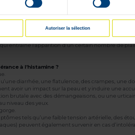
ncipalement dans les aliments qui ont mûri plus long
ts mûrs, les fromages à pâte dure et le saumon qui n’
Autoriser la sélection
tre corps, l’enzyme diamine oxydase (DAO) dégrade l'
re telle qu’il y a un déficit d’enzyme DAO et que l
qui entraîne l’apparition d’un certain nombre de pla
érance à l’histamine ?
ue.
s qu’une diarrhée, une flatulence, des crampes, une 
t avoir un impact sur la peau et y induire une accu
tion brutale avec des démangeaisons, ou une urticair
 au niveau des yeux.
gorge.
tômes tels qu’une faible tension artérielle, des ét
aques) peuvent également survenir en cas d’intoléra