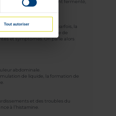
temps, se sont altérés ou ont fermenté,
est plus aussi frais.
Tout autoriser
excès d'histamine. Mais parfois, la
’organisme n’est pas capable de
intes et symptômes. On parle alors
douleur abdominale.
mulation de liquide, la formation de
e.
ourdissements et des troubles du
nce à l’histamine.