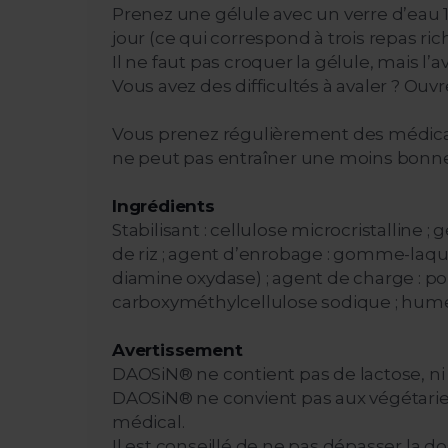
Prenez une gélule avec un verre d’eau 
jour (ce qui correspond à trois repas ric
Il ne faut pas croquer la gélule, mais l’
Vous avez des difficultés à avaler ? Ouv
Vous prenez régulièrement des médicam
ne peut pas entraîner une moins bonne 
Ingrédients
Stabilisant : cellulose microcristalline 
de riz ; agent d’enrobage : gomme-laque ;
diamine oxydase) ; agent de charge : pol
carboxyméthylcellulose sodique ; humec
Avertissement
DAOSiN® ne contient pas de lactose, ni
DAOSiN® ne convient pas aux végétariens
médical.
Il est conseillé de ne pas dépasser la