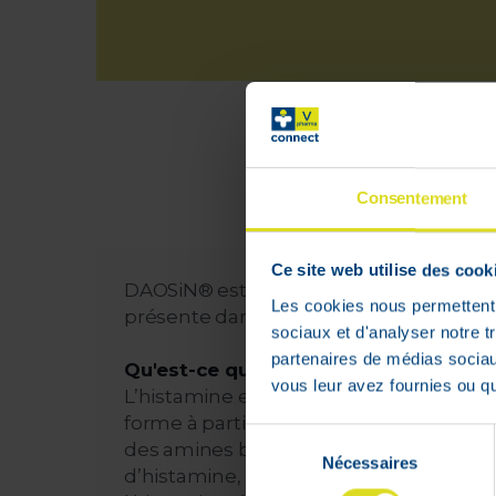
L
à
Consentement
Ce site web utilise des cook
DAOSiN® est un complément à base d’en
Les cookies nous permettent d
présente dans l’alimentation. DAOSiN
sociaux et d'analyser notre t
partenaires de médias sociaux
Qu'est-ce que l'histamine ?
vous leur avez fournies ou qu'
L’histamine est une substance naturelle
forme à partir des acides aminés (les c
Sélection
des amines biogènes. Certains aliments
Nécessaires
du
d’histamine, mais ils peuvent stimuler 
consentement