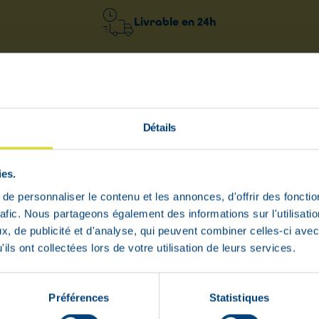
Livrable en
24h
ivraison rapide et gratuite
Paiement 100%
 partir de 59 €
sécurisé garanti
Détails
ies.
zyme diamine oxydase (DAO) qui aide (au niveau des 
e personnaliser le contenu et les annonces, d'offrir des fonctio
® complète l’enzyme endogène DAO pour soutenir le 
rafic. Nous partageons également des informations sur l'utilisati
, de publicité et d'analyse, qui peuvent combiner celles-ci avec
ils ont collectées lors de votre utilisation de leurs services.
, qui est produite par notre corps et est cruciale po
onstituants des protéines dans notre corps) et appar
 induisent une libération d’histamine. Ceux-ci ne co
Préférences
Statistiques
notre corps à libérer un surplus d’histamine dans l’i