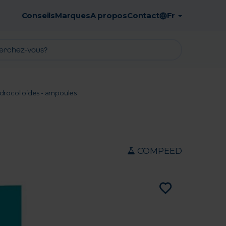
Conseils
Marques
A propos
Contact
Fr
Retrait en pharmacie gratuit
rocolloides - ampoules
COMPEED