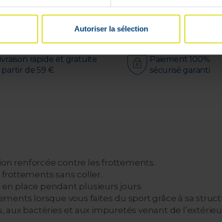
Livrable en
24h
Autoriser la sélection
ivraison rapide et gratuite
Paiement 100%
 partir de 59 €
sécurisé garanti
n renforcée contre les frottements.
s frottements sans coller.
e en place pendant plusieurs jours.
ents lorsque vous faites du sport grâce à sa structu
au, aux bactéries et aux impuretés venant de l’extérieu