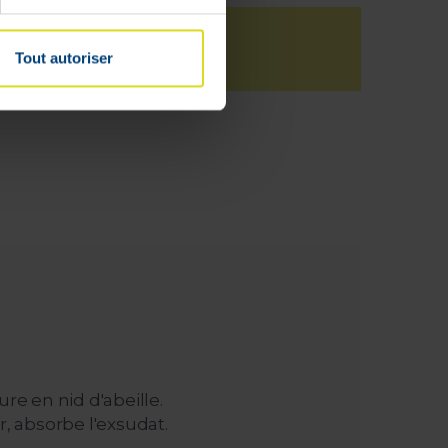
Tout autoriser
re en nid d'abeille.
r, absorbe l'exsudat.