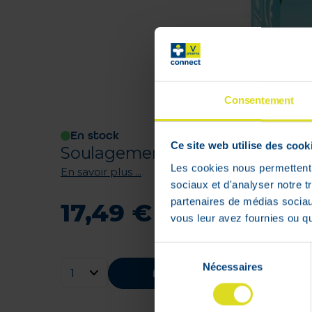
Consentement
En stock
Ce site web utilise des cook
Soulagement instantané de la d
Les cookies nous permettent d
En savoir plus ...
sociaux et d'analyser notre t
partenaires de médias sociaux
17
,
49
€
vous leur avez fournies ou qu'
Sélection
Nécessaires
du
Ajouter au panier
consentement