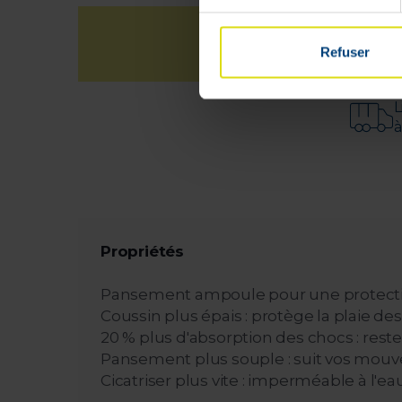
Refuser
L
à
Propriétés
Pansement ampoule pour une protectio
Coussin plus épais : protège la plaie de
20 % plus d'absorption des chocs : rest
Pansement plus souple : suit vos mouvem
Cicatriser plus vite : imperméable à l'e