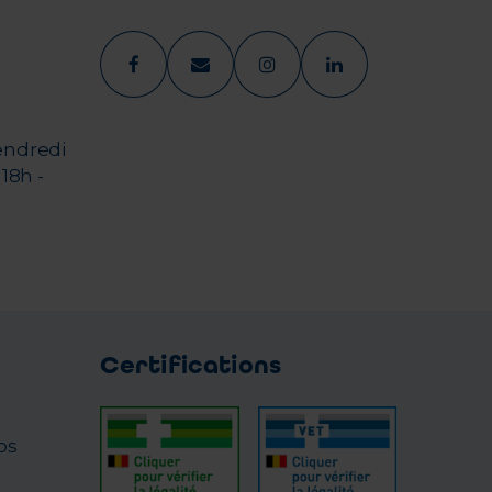
endredi
18h -
Certifications
os