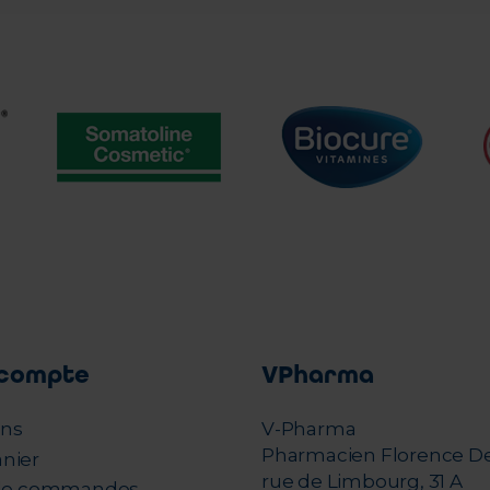
compte
VPharma
ons
V-Pharma
Pharmacien Florence D
nier
rue de Limbourg, 31 A
 de commandes