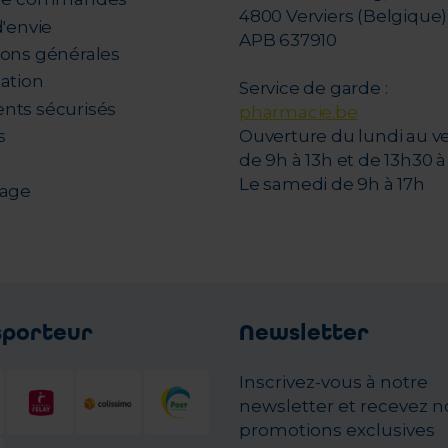
4800 Verviers (Belgique)
d'envie
APB 637910
ions générales
tation
Service de garde :
nts sécurisés
pharmacie.be
s
Ouverture du lundi au v
de 9h à 13h et de 13h30 à 
Le samedi de 9h à 17h
nage
sporteur
Newsletter
Inscrivez-vous à notre
newsletter et recevez n
promotions exclusives