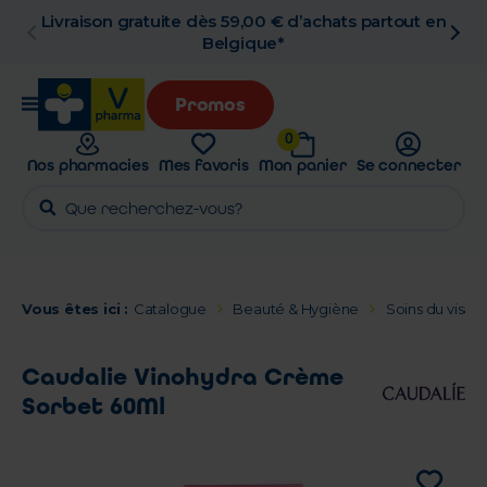
hats partout en
Retrait en pharmacie gratuit
Promos
0
Nos pharmacies
Mes favoris
Mon panier
Se connecter
Vous êtes ici :
Catalogue
Beauté & Hygiène
Soins du visage
Caudalie Vinohydra Crème
Sorbet 60Ml