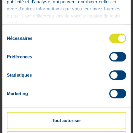
publicité et d'analyse, qui peuvent combiner celles-ci
avec d'autres informations que vous leur avez fournies
Pour encore plus de fraîcheur, placer la
ou qu'ils ont collectées lors de votre utilisation de leurs
Crème Sorbet Hydratante au réfrigérateur
services.
avant application.
Sélection
Nécessaires
du
Ingrédients
consentement
Glycerin, Butyrospermum parkii (shea)
Préférences
butter extract, hexyldecanol, hexyldecyl
laurate, palmitoyl grape seed extract,
Statistiques
behenyl alcohol, glyceryl stearate,
acrylates/ C10-30 alkyl acrylate
crosspolymer, rythritol, lecithin, D-
Marketing
mannitol, tocopherol, caprylyl glycol,
Helianthus annuus (sunflower) seed oil,
anthan gum, sodium benzoate, Vitis
vinifera (grape) juice, glyc. soja (soybean)
Tout autoriser
sterols, butylene glycol, Chamomilla