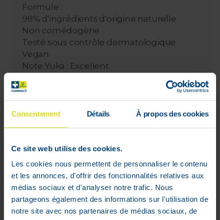
Formule :
98% d'ingrédients d'origine naturelle
Non comédogène
Testé sous contrôle dermatologique
Vegan
Note Yuka : Excellent
Résultats visibles
90% ont vu leur peau apaisée*
77%* ont vu leur peau moins sujette aux
rougeurs et irritations**
Consentement
Détails
À propos des cookies
*Étude Clinique. % de satisfaction, 22
volontaires, 28 jours
**Rougeurs dues à la sècheresse cutanée
Ce site web utilise des cookies.
Indications :
Les cookies nous permettent de personnaliser le contenu
Pour hydrater et apaiser les peaux
et les annonces, d'offrir des fonctionnalités relatives aux
fragilisées
médias sociaux et d'analyser notre trafic. Nous
Pour les peaux normales, même
partageons également des informations sur l'utilisation de
sensibles
notre site avec nos partenaires de médias sociaux, de
Utilisation