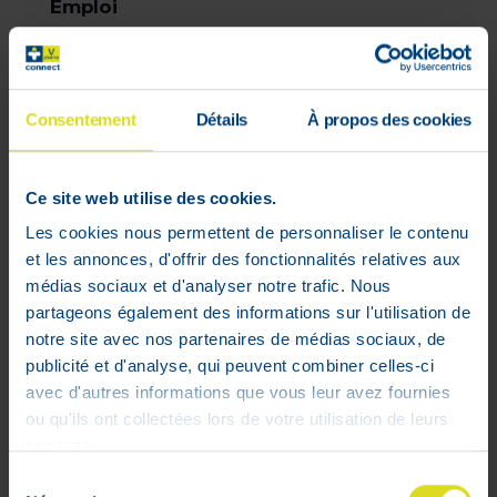
Emploi
Dose journalière recommandée:
À boire pur ou dilué dans un peu d’eau, le
soir avant le coucher.
Consentement
Détails
À propos des cookies
De 1 à 7 ans : 1 dosette.
À partir de 7 ans : 2 dosettes.
Peut-être utilisé sur une durée de 2
Ce site web utilise des cookies.
semaines, à renouveler si nécessaire.
Les cookies nous permettent de personnaliser le contenu
Un goût très apprécié de tous.
et les annonces, d'offrir des fonctionnalités relatives aux
Prêt à l'emploi et facile à utiliser.
médias sociaux et d'analyser notre trafic. Nous
partageons également des informations sur l'utilisation de
Ingrédients
notre site avec nos partenaires de médias sociaux, de
publicité et d'analyse, qui peuvent combiner celles-ci
Pour une dosette de 10 ml :
avec d'autres informations que vous leur avez fournies
Eau, extrait de plantes* (glycérine
ou qu'ils ont collectées lors de votre utilisation de leurs
végétale, feuilles de mélisse officinale* –
services.
[Melissa officinalis], feuilles de verveine
Sélection
odorante* – [Aloysia Triphylla]), fleurs