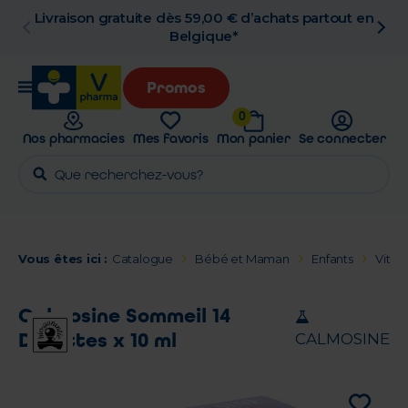
ès 59,00 € d’achats partout en
Retrait en pha
Belgique*
Promos
0
Nos pharmacies
Mes favoris
Mon panier
Se connecter
Vous êtes ici :
Catalogue
Bébé et Maman
Enfants
Vitam
Calmosine Sommeil 14
Dosettes x 10 ml
CALMOSINE