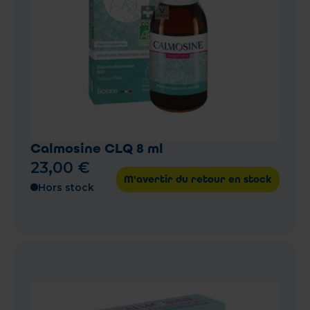
Calmosine CLQ 8 ml
23
,
00
€
M'avertir du retour en stock
Hors stock