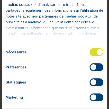
médias sociaux et d'analyser notre trafic. Nous
Calmosine Digestion Boisson Aux
partageons également des informations sur l'utilisation de
Extraits de Plantes100 ml
notre site avec nos partenaires de médias sociaux, de
14
,
20
€
publicité et d'analyse, qui peuvent combiner celles-ci
En stock
avec d'autres informations que vous leur avez fournies
ou qu'ils ont collectées lors de votre utilisation de leurs
services.
Sélection
Nécessaires
du
consentement
Préférences
Statistiques
Marketing