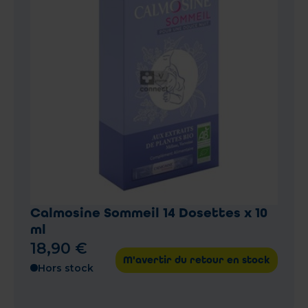
Calmosine Sommeil 14 Dosettes x 10
ml
18
,
90
€
M'avertir du retour en stock
Hors stock