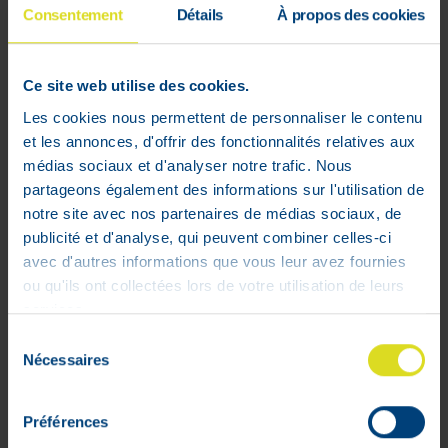
- Le produit rend les gencives moins
Consentement
Détails
À propos des cookies
sensibles,
- Les gencives semblent apaisées et
adoucies.
Ce site web utilise des cookies.
*Etude clinique réalisée sous contrôle
Les cookies nous permettent de personnaliser le contenu
dermatologique sur 22 adultes après 14
et les annonces, d'offrir des fonctionnalités relatives aux
jours d'utilisation - décembre 2020.
médias sociaux et d'analyser notre trafic. Nous
partageons également des informations sur l'utilisation de
Composition
notre site avec nos partenaires de médias sociaux, de
EAU, GLYCÉRINE, GOMME XANTHANE,
publicité et d'analyse, qui peuvent combiner celles-ci
POUDRE DE JUS DE FEUILLE D'ALOE
avec d'autres informations que vous leur avez fournies
BARBADENSIS, GLYCYRRHIZATE
ou qu'ils ont collectées lors de votre utilisation de leurs
DIPOTASSIQUE, EXTRAIT DE RACINE
services.
D'IRIS GERMANICA, EXTRAIT DE
Sélection
PROPOLIS, PHÉNYPROPANOL
Nécessaires
du
consentement
Usage
Appliquer directement sur les gencives
Préférences
du bébé et masser doucement lorsque le