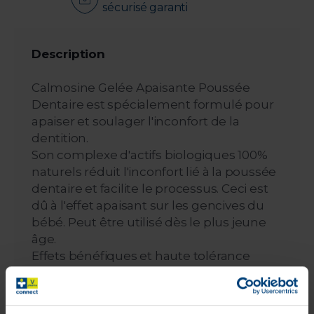
sécurisé garanti
Description
Calmosine Gelée Apaisante Poussée
Dentaire est spécialement formulé pour
apaiser et soulager l'inconfort de la
dentition.
Son complexe d'actifs biologiques 100%
naturels réduit l'inconfort lié à la poussée
dentaire et facilite le processus. Ceci est
dû à l'effet apaisant sur les gencives du
bébé. Peut être utilisé dès le plus jeune
âge.
Effets bénéfiques et haute tolérance
confirmés par une étude clinique* :
- Les massages avec le produit ont un
effet apaisant rapide,