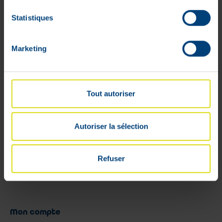
bébé fait ses dents.
Statistiques
Jusqu'à 5 fois par jour.
Propriétés
Marketing
Calmosine Gelee Apaisante a un goût
agréable, qui est très apprécié des
enfants.
Sans sucre ajouté. Arômes et
Tout autoriser
conservateurs naturels.
Autoriser la sélection
Refuser
Mon compte