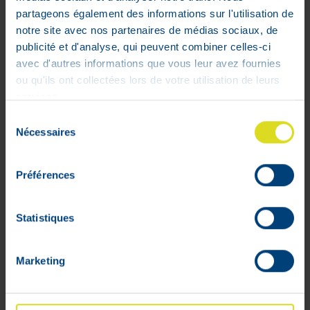
sujets testés rapportent une amélioration
partageons également des informations sur l'utilisation de
des cicatrices**.
notre site avec nos partenaires de médias sociaux, de
** ProDERM Scar Study, Hamburg
publicité et d'analyse, qui peuvent combiner celles-ci
(Germany), 2020
avec d'autres informations que vous leur avez fournies
ou qu'ils ont collectées lors de votre utilisation de leurs
Avantages :
services.
Formule 100 % naturelle
Sélection
Un mix exceptionnel de 14 huiles
Nécessaires
du
naturelles riches en acides gras essentiels
consentement
Efficacité prouvée : prouvé par diverses
Préférences
études cliniques, des tests
dermatologiques et des tests
d’utilisateurs
Statistiques
Texture agréable
L’huile s’absorbe facilement lorsqu’elle
Marketing
est massée sur la peau en formant des
mouvements circulaires.
Sans parfum