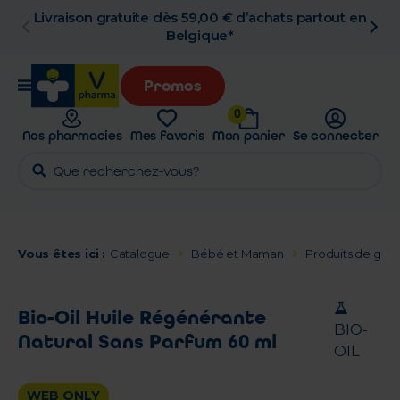
n
Retrait en pharmacie gratuit
Promos
0
Nos pharmacies
Mes favoris
Mon panier
Se connecter
Vous êtes ici :
Catalogue
Bébé et Maman
Produits de gros
Bio-Oil Huile Régénérante
BIO-
Natural Sans Parfum 60 ml
OIL
WEB ONLY