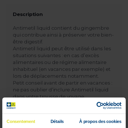
Description
Antimetil liquid contient du gingembre
qui contribue ainsi à préserver votre bien-
être digestif.
Antimetil liquid peut être utilisé dans les
situations suivantes : en cas d’excès
alimentaires ou de régime alimentaire
inhabituel (en vacances par exemple) et
lors de déplacements notamment.
Petit conseil avant de partir en vacances :
ne pas oublier d’inclure Antimetil liquid
dans votre trousse de voyage.
La formule naturelle d’Antimetil liquid, à
base de gingembre, convient aux adultes
et aux enfants à partir de 6 ans.
Consentement
Détails
À propos des cookies