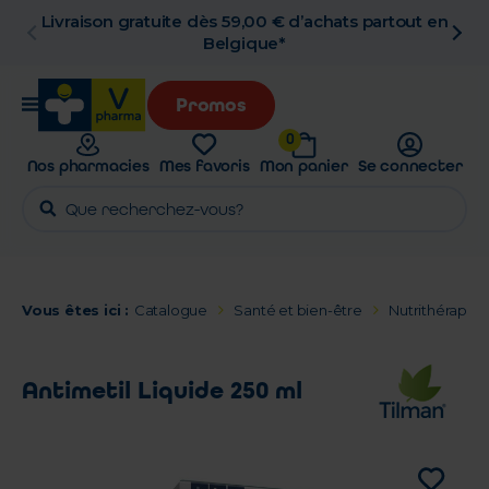
 en
Retrait en pharmacie gratuit
Promos
0
Nos pharmacies
Mes favoris
Mon panier
Se connecter
Vous êtes ici :
Catalogue
Santé et bien-être
Nutrithérapie 
Antimetil Liquide 250 ml