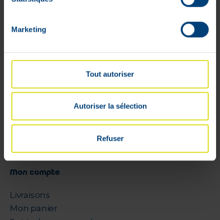
potassium • Épaississant : gomme de
xanthane • Correcteur d’acidité : acide
Marketing
citrique.
*10 ml de solution buvable contient 2,5mg
de gingérols.
Tout autoriser
Autoriser la sélection
Refuser
Mon compte
Livraisons
Mon panier