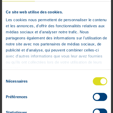
Précautions
Ce site web utilise des cookies.
Tenir hors de portée des jeunes enfants.
Les cookies nous permettent de personnaliser le contenu
Ne pas dépasser la dose journalière
et les annonces, d'offrir des fonctionnalités relatives aux
conseillée.
médias sociaux et d'analyser notre trafic. Nous
Ne peut être utilisé comme substitut
partageons également des informations sur l'utilisation de
d’une alimentation variée et équilibrée et
notre site avec nos partenaires de médias sociaux, de
d’un mode de vie sain.
publicité et d'analyse, qui peuvent combiner celles-ci
Une consommation excessive peut avoir
avec d'autres informations que vous leur avez fournies
des effets laxatifs.
ou qu'ils ont collectées lors de votre utilisation de leurs
Ne pas utiliser pendant la grossesse
services.
Ingrédients
Ingrédients par 100 ml : Édulcorant : sirop
Sélection
de maltitol • Stabilisant :glycérol • Eau •
Nécessaires
du
Arômes naturels • Extrait sec de
consentement
gingembre standardisé (Zingiber
Préférences
officinale) 1,33 g équivalent à 2,5 g de
poudre de gingembre* • Conservateurs :
benzoate de sodium, sorbate de
Statistiques