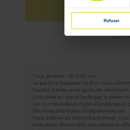
Refuser
L
à
Tour de taille : 90 à 135 cm
Le pants a l'apparence d'un sous-vête
Facilité d enlever le pants en déchirant 
Une mise en place facile par la personn
Un non tissé doux, hypo-allergénique, p
Barrières anti-fuites intégrales hautes
Face extérieure textile back sheet, tou
Indicateur d'humidité très visible et eff