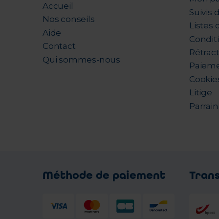
Accueil
Suivis
Nos conseils
Listes 
Aide
Condit
Contact
Rétrac
Qui sommes-nous
Paieme
Cookie
Litige
Parrai
Méthode de paiement
Tran