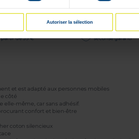
Livrable en
24h
Autoriser la sélection
ivraison rapide et gratuite
Paiement 100%
 partir de 59 €
sécurisé garanti
ment et est adapté aux personnes mobiles
le côté
e elle-même, car sans adhésif.
rocurant confort et bien-être
cher coton silencieux
icace