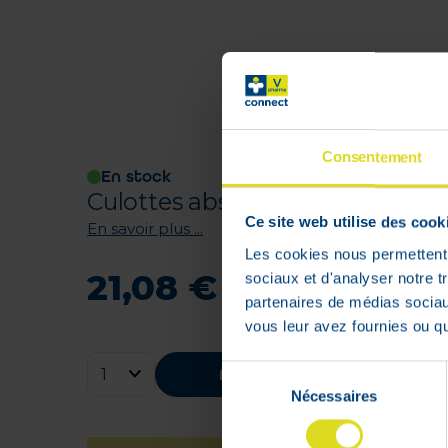
Consentement
En stock
Culottes absorbantes. Protection
Ce site web utilise des cook
En savoir plus ...
Les cookies nous permettent d
21
,
08
€
sociaux et d'analyser notre t
partenaires de médias sociaux
vous leur avez fournies ou qu'
Ajouter au panier
Sélection
Nécessaires
du
consentement