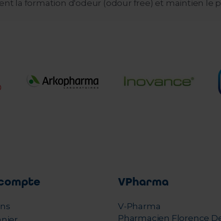
ent la formation d'odeur (odour free) et maintien le 
compte
VPharma
ons
V-Pharma
Pharmacien Florence D
nier