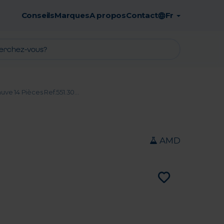
Conseils
Marques
A propos
Contact
Fr
Retrait en pharmacie gratuit
e 14 Pièces Ref.551.30...
AMD