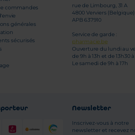
rue de Limbourg, 31 A
 de commandes
4800 Verviers (Belgique)
d'envie
APB 637910
ions générales
tation
Service de garde :
nts sécurisés
pharmacie.be
s
Ouverture du lundi au v
de 9h à 13h et de 13h30 à 
Le samedi de 9h à 17h
nage
sporteur
Newsletter
Inscrivez-vous à notre
newsletter et recevez n