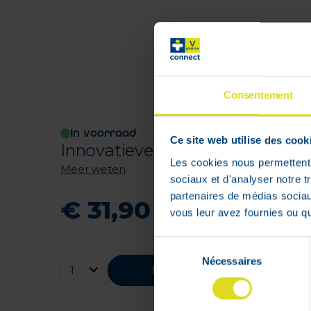
Consentement
In voorraad
Ce site web utilise des cook
Innovatieve combinatie van mic
Les cookies nous permettent d
Meer weten
sociaux et d'analyser notre t
partenaires de médias sociaux
€
31
,
90
vous leur avez fournies ou qu'
Sélection
Nécessaires
du
Bestellen
consentement