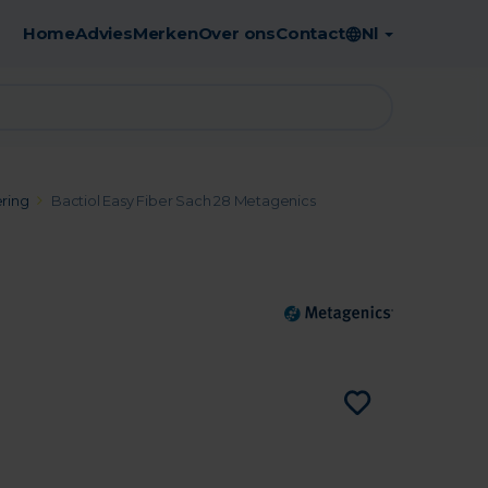
Home
Advies
Merken
Over ons
Contact
Nl
Gratis afhaling in de apotheek
ering
Bactiol Easy Fiber Sach 28 Metagenics