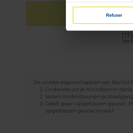
Refuser
De unieke eigenschappen van Bactiol E
Ondersteunt je microbioom dankzi
Vezels ondersteunen je stoelgang
Geeft geen opgeblazen gevoel : 
opgeblazen gevoel ervaart.