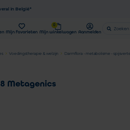
eral in België*
0
en
Mijn favorieten
Mijn winkelwagen
Aanmelden
es
Voedingstherapie & welzijn
Darmflora - metabolisme - spijsvert
28 Metagenics