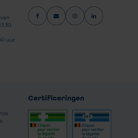
 van
13.30
00 uur.
Certificeringen
onze
e