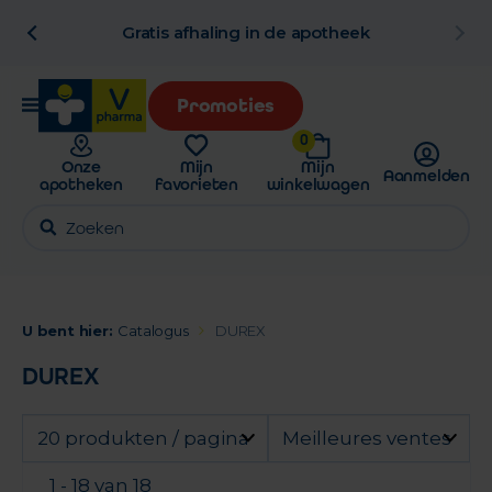
al
Gratis afhaling in de apotheek
Promoties
0
Onze
Mijn
Mijn
Aanmelden
apotheken
favorieten
winkelwagen
U bent hier:
Catalogus
DUREX
DUREX
20 produkten / pagina
Meilleures ventes
1 - 18 van 18