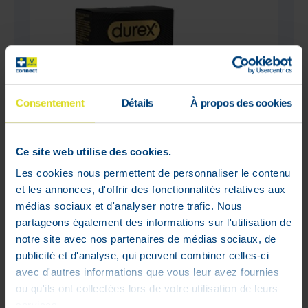
Consentement
Détails
À propos des cookies
Ce site web utilise des cookies.
Les cookies nous permettent de personnaliser le contenu
et les annonces, d'offrir des fonctionnalités relatives aux
médias sociaux et d'analyser notre trafic. Nous
Durex Intensity Xl Condoms 10
partageons également des informations sur l'utilisation de
notre site avec nos partenaires de médias sociaux, de
€
18
,
99
publicité et d'analyse, qui peuvent combiner celles-ci
In voorraad
avec d'autres informations que vous leur avez fournies
ou qu'ils ont collectées lors de votre utilisation de leurs
services.