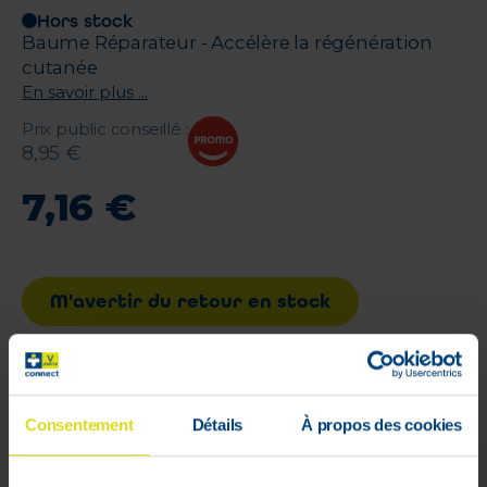
Hors stock
Baume Réparateur - Accélère la régénération
cutanée
En savoir plus ...
Prix public conseillé
:
8
,
95
€
7
,
16
€
M'avertir du retour en stock
Livraison rapide et gratuite
à partir de 59 €
Consentement
Détails
À propos des cookies