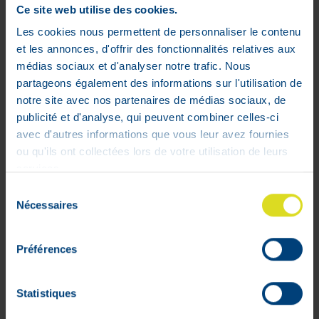
Ce site web utilise des cookies.
Paiement 100%
Les cookies nous permettent de personnaliser le contenu
sécurisé garanti
et les annonces, d'offrir des fonctionnalités relatives aux
médias sociaux et d'analyser notre trafic. Nous
partageons également des informations sur l'utilisation de
notre site avec nos partenaires de médias sociaux, de
publicité et d'analyse, qui peuvent combiner celles-ci
avec d'autres informations que vous leur avez fournies
ou qu'ils ont collectées lors de votre utilisation de leurs
services.
Sélection
Mon compte
Nécessaires
du
consentement
Livraisons
Préférences
Mon panier
Suivis de commandes
Listes d'envie
Statistiques
Conditions générales