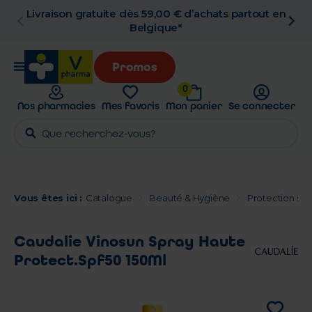
ès 59,00 € d’achats partout en
Retrait en pha
Belgique*
Promos
0
Nos pharmacies
Mes favoris
Mon panier
Se connecter
Vous êtes ici :
Catalogue
Beauté & Hygiène
Protection sol
Caudalie Vinosun Spray Haute
Protect.Spf50 150Ml