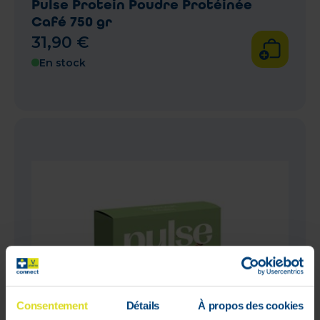
Pulse Protein Poudre Protéinée
Café 750 gr
31
,
90
€
En stock
Consentement
Détails
À propos des cookies