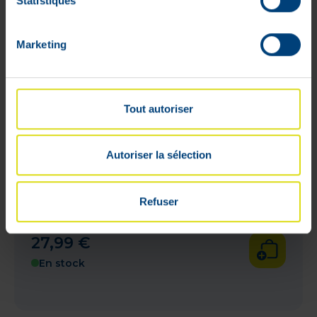
Statistiques
Marketing
Tout autoriser
Autoriser la sélection
Refuser
Pulse Protein Clear Protein Powder
Pêche 405 gr
27
,
99
€
En stock