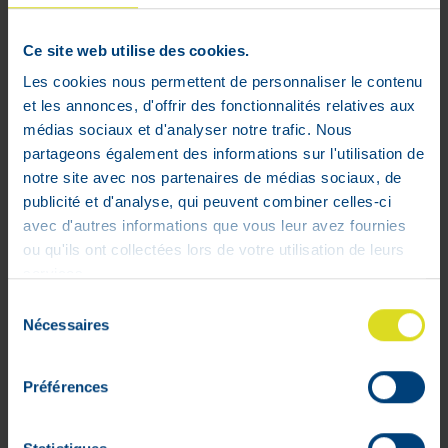
Ce site web utilise des cookies.
Les cookies nous permettent de personnaliser le contenu
et les annonces, d'offrir des fonctionnalités relatives aux
médias sociaux et d'analyser notre trafic. Nous
Pulse Protein Granola Protéiné Bio
partageons également des informations sur l'utilisation de
Chocolat 350 g
notre site avec nos partenaires de médias sociaux, de
7
,
99
€
publicité et d'analyse, qui peuvent combiner celles-ci
avec d'autres informations que vous leur avez fournies
En stock
ou qu'ils ont collectées lors de votre utilisation de leurs
services.
Sélection
Nécessaires
du
consentement
Préférences